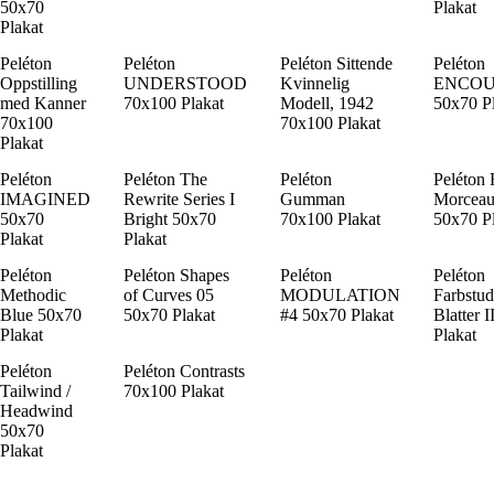
50x70
Plakat
Plakat
Peléton
Peléton
Peléton Sittende
Peléton
Oppstilling
UNDERSTOOD
Kvinnelig
ENCO
med Kanner
70x100 Plakat
Modell, 1942
50x70 P
70x100
70x100 Plakat
Plakat
Peléton
Peléton The
Peléton
Peléton
IMAGINED
Rewrite Series I
Gumman
Morceau
50x70
Bright 50x70
70x100 Plakat
50x70 P
Plakat
Plakat
Peléton
Peléton Shapes
Peléton
Peléton
Methodic
of Curves 05
MODULATION
Farbstud
Blue 50x70
50x70 Plakat
#4 50x70 Plakat
Blatter 
Plakat
Plakat
Peléton
Peléton Contrasts
Tailwind /
70x100 Plakat
Headwind
50x70
Plakat