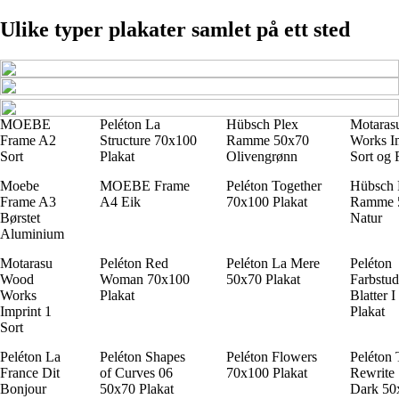
Ulike typer plakater samlet på ett sted
MOEBE
Peléton La
Hübsch Plex
Motaras
Frame A2
Structure 70x100
Ramme 50x70
Works Im
Sort
Plakat
Olivengrønn
Sort og
Moebe
MOEBE Frame
Peléton Together
Hübsch 
Frame A3
A4 Eik
70x100 Plakat
Ramme 
Børstet
Natur
Aluminium
Motarasu
Peléton Red
Peléton La Mere
Peléton
Wood
Woman 70x100
50x70 Plakat
Farbstud
Works
Plakat
Blatter 
Imprint 1
Plakat
Sort
Peléton La
Peléton Shapes
Peléton Flowers
Peléton
France Dit
of Curves 06
70x100 Plakat
Rewrite 
Bonjour
50x70 Plakat
Dark 50