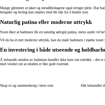
Mange glemmer at taket og metallbeslagene også trenger pleie. Har ba
hengsler og beslag kan smøres med litt olje for å hindre rust.
Naturlig patina eller moderne uttrykk
Noen liker at badstuen får en naturlig sølvgrå patina, mens andre vil b
Vil du ha et mer moderne uttrykk, kan du male badstuen i mørke toner som
En investering i både utseende og holdbarh
Å behandle utsiden av badstuen handler ikke bare om estetikk – det er e
med visshet om at utsiden er like godt ivaretatt.
Skap ro og sammenheng i store rom
Slik behandler d