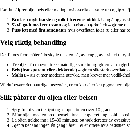
Før du påfører olje, beis eller maling, må overflaten være ren og tørr. F
Bruk en myk børste og mildt trerensemiddel.
Unngå høytrykks
Skyll godt med rent vann
og la badstuen tørke helt – gjerne et d
Puss lett med fint sandpapir
hvis overflaten føles ru eller har 
Velg riktig behandling
Det finnes flere måter å beskytte utsiden på, avhengig av hvilket uttryk
Treolje
– fremhever treets naturlige struktur og gir en varm glød
Beis (transparent eller dekkende)
– gir en slitesterk overflate 
Maling
– gir et mer moderne uttrykk, men krever mer vedlikehol
Vil du bevare det naturlige utseendet, er en klar eller lett pigmentert olje
Slik påfører du oljen eller beisen
Sørg for at været er tørt og temperaturen over 10 grader.
Påfør oljen med en bred pensel i treets lengderetning. Jobb i små 
La oljen trekke inn i 15–30 minutter, og tørk deretter av overskyt
Gjenta behandlingen én gang i året – eller oftere hvis badstuen står