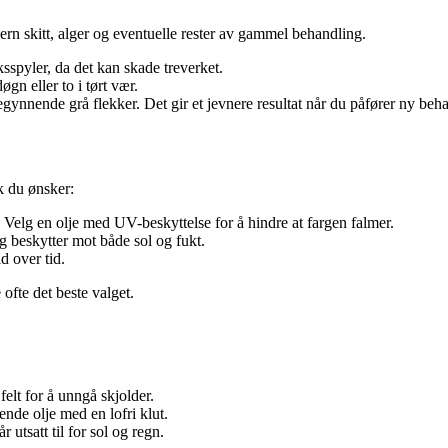
jern skitt, alger og eventuelle rester av gammel behandling.
spyler, da det kan skade treverket.
øgn eller to i tørt vær.
begynnende grå flekker. Det gir et jevnere resultat når du påfører ny beh
k du ønsker:
. Velg en olje med UV-beskyttelse for å hindre at fargen falmer.
og beskytter mot både sol og fukt.
d over tid.
 ofte det beste valget.
felt for å unngå skjolder.
ende olje med en lofri klut.
 utsatt til for sol og regn.