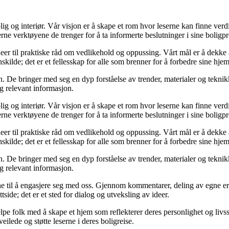
ig og interiør. Vår visjon er å skape et rom hvor leserne kan finne verdi
erne verktøyene de trenger for å ta informerte beslutninger i sine boligpr
deer til praktiske råd om vedlikehold og oppussing. Vårt mål er å dekke al
kilde; det er et fellesskap for alle som brenner for å forbedre sine hjem
 De bringer med seg en dyp forståelse av trender, materialer og teknikke
og relevant informasjon.
ig og interiør. Vår visjon er å skape et rom hvor leserne kan finne verdi
erne verktøyene de trenger for å ta informerte beslutninger i sine boligpr
deer til praktiske råd om vedlikehold og oppussing. Vårt mål er å dekke al
kilde; det er et fellesskap for alle som brenner for å forbedre sine hjem
 De bringer med seg en dyp forståelse av trender, materialer og teknikke
og relevant informasjon.
serne til å engasjere seg med oss. Gjennom kommentarer, deling av egne 
side; det er et sted for dialog og utveksling av ideer.
lpe folk med å skape et hjem som reflekterer deres personlighet og livsst
eilede og støtte leserne i deres boligreise.