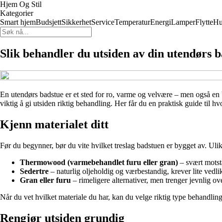
Hjem Og Stil
Kategorier
Smart hjem
Budsjett
Sikkerhet
Service
Temperatur
Energi
Lamper
Flytte
Hu
Slik behandler du utsiden av din utendørs 
En utendørs badstue er et sted for ro, varme og velvære – men også en b
viktig å gi utsiden riktig behandling. Her får du en praktisk guide til 
Kjenn materialet ditt
Før du begynner, bør du vite hvilket treslag badstuen er bygget av. Ulik
Thermowood (varmebehandlet furu eller gran)
– svært motsta
Sedertre
– naturlig oljeholdig og værbestandig, krever lite vedli
Gran eller furu
– rimeligere alternativer, men trenger jevnlig o
Når du vet hvilket materiale du har, kan du velge riktig type behandling
Rengjør utsiden grundig