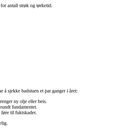
or antall strøk og tørketid.
e å sjekke badstuen et par ganger i året:
renger ny olje eller beis.
 rundt fundamentet.
føre til fuktskader.
lig.