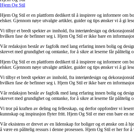
Hjem Og Stil
Hjem Og Stil er en plattform dedikert til å inspirere og informere om bol
elsker. Gjennom nøye utvalgte artikler, guider og tips ønsker vi å gi les
Vi tilbyr et bredt spekter av innhold, fra interiørdesign og dekorasjonsi
hvilken fase de befinner seg i. Hjem Og Stil er ikke bare en informasjons
Vår redaksjon består av fagfolk med lang erfaring innen bolig og design.
skrevet med grundighet og omtanke, for å sikre at leserne får pålitelig 
Hjem Og Stil er en plattform dedikert til å inspirere og informere om bol
elsker. Gjennom nøye utvalgte artikler, guider og tips ønsker vi å gi les
Vi tilbyr et bredt spekter av innhold, fra interiørdesign og dekorasjonsi
hvilken fase de befinner seg i. Hjem Og Stil er ikke bare en informasjons
Vår redaksjon består av fagfolk med lang erfaring innen bolig og design.
skrevet med grundighet og omtanke, for å sikre at leserne får pålitelig 
Vi tror på kraften av deling og fellesskap, og derfor oppfordrer vi le
kunnskap og inspirasjon flyter fritt. Hjem Og Stil er mer enn bare en nett
Vår eksistens er drevet av en lidenskap for boliger og et ønske om å hje
å være en pålitelig ressurs i denne prosessen. Hjem Og Stil er her for å v