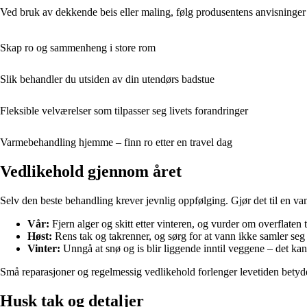
Ved bruk av dekkende beis eller maling, følg produsentens anvisninger f
Skap ro og sammenheng i store rom
Slik behandler du utsiden av din utendørs badstue
Fleksible velværelser som tilpasser seg livets forandringer
Varmebehandling hjemme – finn ro etter en travel dag
Vedlikehold gjennom året
Selv den beste behandling krever jevnlig oppfølging. Gjør det til en van
Vår:
Fjern alger og skitt etter vinteren, og vurder om overflaten t
Høst:
Rens tak og takrenner, og sørg for at vann ikke samler seg
Vinter:
Unngå at snø og is blir liggende inntil veggene – det kan 
Små reparasjoner og regelmessig vedlikehold forlenger levetiden betyde
Husk tak og detaljer