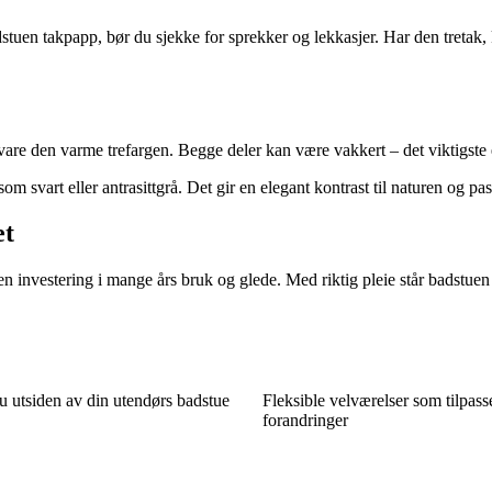
dstuen takpapp, bør du sjekke for sprekker og lekkasjer. Har den tret
evare den varme trefargen. Begge deler kan være vakkert – det viktigste 
 svart eller antrasittgrå. Det gir en elegant kontrast til naturen og pas
et
n investering i mange års bruk og glede. Med riktig pleie står badstuen
u utsiden av din utendørs badstue
Fleksible velværelser som tilpasse
forandringer