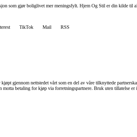
asjon som gjør boliglivet mer meningsfylt. Hjem Og Stil er din kilde til a
terest
TikTok
Mail
RSS
er kjøpt gjennom nettstedet vårt som en del av våre tilknyttede partners
tta betaling for kjøp via forretningspartnere. Bruk uten tillatelse er ik