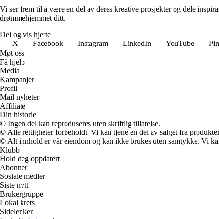
Vi ser frem til å være en del av deres kreative prosjekter og dele inspir
drømmehjemmet ditt.
Del og vis hjerte
X
Facebook
Instagram
LinkedIn
YouTube
Pin
Møt oss
Få hjelp
Media
Kampanjer
Profil
Mail nyheter
Affiliate
Din historie
© Ingen del kan reproduseres uten skriftlig tillatelse.
© Alle rettigheter forbeholdt. Vi kan tjene en del av salget fra produkt
© Alt innhold er vår eiendom og kan ikke brukes uten samtykke. Vi kan mo
Klubb
Hold deg oppdatert
Abonner
Sosiale medier
Siste nytt
Brukergruppe
Lokal krets
Sidelenker