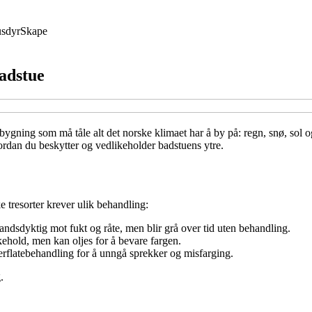
sdyr
Skape
badstue
ygning som må tåle alt det norske klimaet har å by på: regn, snø, sol og
hvordan du beskytter og vedlikeholder badstuens ytre.
e tresorter krever ulik behandling:
ndsdyktig mot fukt og råte, men blir grå over tid uten behandling.
kehold, men kan oljes for å bevare fargen.
verflatebehandling for å unngå sprekker og misfarging.
.