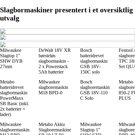
Slagbormaskiner presentert i et oversiktlig
utvalg
Milwaukee
DeWalt 18V XR
Bosch
Festool
Slagtop 1"
børsteløs
batteridrevet
slagbore
SHW DYB
slagbormaskin -
slagbormaskin
TPC 18/
27mm
2 x Powerstack
GSB 18V-
Set Q
5Ah batterier
150C solo
Metabo
Milwaukee
Bosch
Metabo
batteridrevet
slagboremaskin
slagboremaskin
slagbor
slagbormaskin
M18 BPD-0
GSB 18V-110
850-2 
PowerMaxx
C Solo
PLUS
SB Basic (inkl.
2x batterier +
lader)
Milwaukee
Metabo Akku
Milwaukee
Milwau
slagboremaskin
Slagboremaskine
Slagtop 1"
slagbor