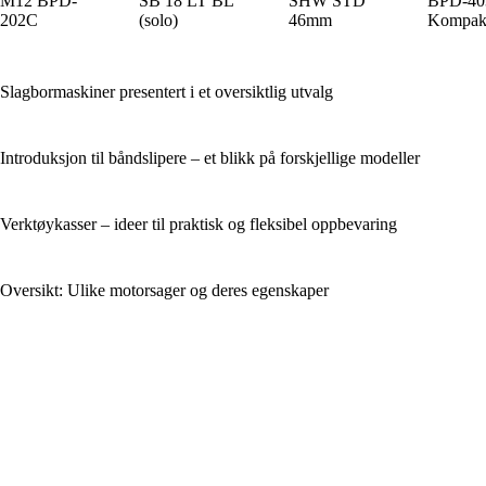
M12 BPD-
SB 18 LT BL
SHW STD
BPD-40
202C
(solo)
46mm
Kompak
Slagbormaskiner presentert i et oversiktlig utvalg
Introduksjon til båndslipere – et blikk på forskjellige modeller
Verktøykasser – ideer til praktisk og fleksibel oppbevaring
Oversikt: Ulike motorsager og deres egenskaper