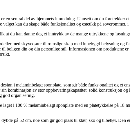
er en sentral del av hjemmets innredning. Uansett om du foretrekker et m
tte valget kan du skape både funksjonalitet og estetikk på soverommet, i 
 slik at du kan danne deg et inntrykk av de mange uttrykkene og løsnin
odeller med skyvedører til romslige skap med innebygd belysning og fleks
r til boligen din og din personlige stil. Informasjonen om produktene er 
rsikt.
esign i melaminbelagt sponplate, som gir både funksjonalitet og et ensa
in kombinasjon av stor oppbevaringskapasitet, solid konstruksjon og k
g god organisering.
get i 100 % melaminbelagt sponplate med en platetykkelse på 18 mm. Ma
ybde på 52 cm, noe som gir god plass til klær, sko og tilbehør. Den er