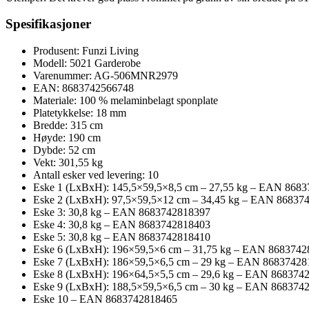
Spesifikasjoner
Produsent: Funzi Living
Modell: 5021 Garderobe
Varenummer: AG-506MNR2979
EAN: 8683742566748
Materiale: 100 % melaminbelagt sponplate
Platetykkelse: 18 mm
Bredde: 315 cm
Høyde: 190 cm
Dybde: 52 cm
Vekt: 301,55 kg
Antall esker ved levering: 10
Eske 1 (LxBxH): 145,5×59,5×8,5 cm – 27,55 kg – EAN 868
Eske 2 (LxBxH): 97,5×59,5×12 cm – 34,45 kg – EAN 86837
Eske 3: 30,8 kg – EAN 8683742818397
Eske 4: 30,8 kg – EAN 8683742818403
Eske 5: 30,8 kg – EAN 8683742818410
Eske 6 (LxBxH): 196×59,5×6 cm – 31,75 kg – EAN 868374
Eske 7 (LxBxH): 186×59,5×6,5 cm – 29 kg – EAN 86837428
Eske 8 (LxBxH): 196×64,5×5,5 cm – 29,6 kg – EAN 868374
Eske 9 (LxBxH): 188,5×59,5×6,5 cm – 30 kg – EAN 868374
Eske 10 – EAN 8683742818465