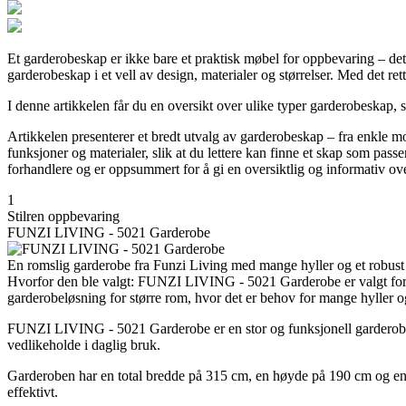
Et garderobeskap er ikke bare et praktisk møbel for oppbevaring – det 
garderobeskap i et vell av design, materialer og størrelser. Med det re
I denne artikkelen får du en oversikt over ulike typer garderobeskap,
Artikkelen presenterer et bredt utvalg av garderobeskap – fra enkle m
funksjoner og materialer, slik at du lettere kan finne et skap som passe
forhandlere og er oppsummert for å gi en oversiktlig og informativ ove
1
Stilren oppbevaring
FUNZI LIVING - 5021 Garderobe
En romslig garderobe fra Funzi Living med mange hyller og et robust d
Hvorfor den ble valgt: FUNZI LIVING - 5021 Garderobe er valgt for s
garderobeløsning for større rom, hvor det er behov for mange hyller o
FUNZI LIVING - 5021 Garderobe er en stor og funksjonell garderobe la
vedlikeholde i daglig bruk.
Garderoben har en total bredde på 315 cm, en høyde på 190 cm og en d
effektivt.