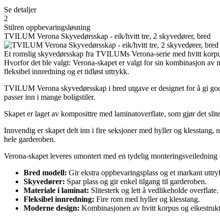
Se detaljer
2
Stilren oppbevaringsløsning
TVILUM Verona Skyvedørsskap - eik/hvitt tre, 2 skyvedører, bred
Et romslig skyvedørsskap fra TVILUMs Verona-serie med hvitt korpus 
Hvorfor det ble valgt: Verona-skapet er valgt for sin kombinasjon av
fleksibel innredning og et tidløst uttrykk.
TVILUM Verona skyvedørsskap i bred utgave er designet for å gi god 
passer inn i mange boligstiler.
Skapet er laget av komposittre med laminatoverflate, som gjør det slites
Innvendig er skapet delt inn i fire seksjoner med hyller og klesstang, 
hele garderoben.
Verona-skapet leveres umontert med en tydelig monteringsveiledning og
Bred modell:
Gir ekstra oppbevaringsplass og et markant uttry
Skyvedører:
Spar plass og gir enkel tilgang til garderoben.
Materiale i laminat:
Slitesterk og lett å vedlikeholde overflate.
Fleksibel innredning:
Fire rom med hyller og klesstang.
Moderne design:
Kombinasjonen av hvitt korpus og eikestruktu