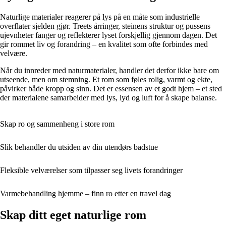
Naturlige materialer reagerer på lys på en måte som industrielle
overflater sjelden gjør. Treets årringer, steinens struktur og pussens
ujevnheter fanger og reflekterer lyset forskjellig gjennom dagen. Det
gir rommet liv og forandring – en kvalitet som ofte forbindes med
velvære.
Når du innreder med naturmaterialer, handler det derfor ikke bare om
utseende, men om stemning. Et rom som føles rolig, varmt og ekte,
påvirker både kropp og sinn. Det er essensen av et godt hjem – et sted
der materialene samarbeider med lys, lyd og luft for å skape balanse.
Skap ro og sammenheng i store rom
Slik behandler du utsiden av din utendørs badstue
Fleksible velværelser som tilpasser seg livets forandringer
Varmebehandling hjemme – finn ro etter en travel dag
Skap ditt eget naturlige rom