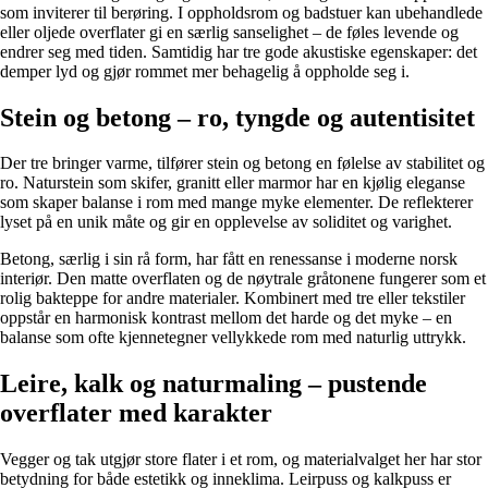
som inviterer til berøring. I oppholdsrom og badstuer kan ubehandlede
eller oljede overflater gi en særlig sanselighet – de føles levende og
endrer seg med tiden. Samtidig har tre gode akustiske egenskaper: det
demper lyd og gjør rommet mer behagelig å oppholde seg i.
Stein og betong – ro, tyngde og autentisitet
Der tre bringer varme, tilfører stein og betong en følelse av stabilitet og
ro. Naturstein som skifer, granitt eller marmor har en kjølig eleganse
som skaper balanse i rom med mange myke elementer. De reflekterer
lyset på en unik måte og gir en opplevelse av soliditet og varighet.
Betong, særlig i sin rå form, har fått en renessanse i moderne norsk
interiør. Den matte overflaten og de nøytrale gråtonene fungerer som et
rolig bakteppe for andre materialer. Kombinert med tre eller tekstiler
oppstår en harmonisk kontrast mellom det harde og det myke – en
balanse som ofte kjennetegner vellykkede rom med naturlig uttrykk.
Leire, kalk og naturmaling – pustende
overflater med karakter
Vegger og tak utgjør store flater i et rom, og materialvalget her har stor
betydning for både estetikk og inneklima. Leirpuss og kalkpuss er