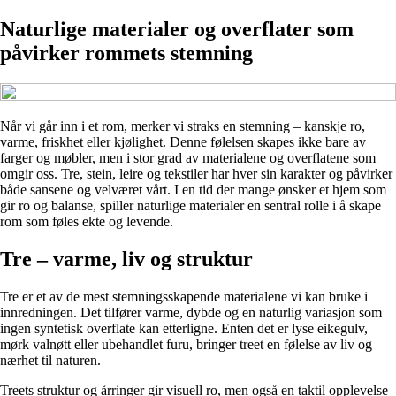
Naturlige materialer og overflater som
påvirker rommets stemning
Når vi går inn i et rom, merker vi straks en stemning – kanskje ro,
varme, friskhet eller kjølighet. Denne følelsen skapes ikke bare av
farger og møbler, men i stor grad av materialene og overflatene som
omgir oss. Tre, stein, leire og tekstiler har hver sin karakter og påvirker
både sansene og velværet vårt. I en tid der mange ønsker et hjem som
gir ro og balanse, spiller naturlige materialer en sentral rolle i å skape
rom som føles ekte og levende.
Tre – varme, liv og struktur
Tre er et av de mest stemningsskapende materialene vi kan bruke i
innredningen. Det tilfører varme, dybde og en naturlig variasjon som
ingen syntetisk overflate kan etterligne. Enten det er lyse eikegulv,
mørk valnøtt eller ubehandlet furu, bringer treet en følelse av liv og
nærhet til naturen.
Treets struktur og årringer gir visuell ro, men også en taktil opplevelse