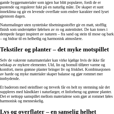
gamle byggematerialer som igjen har blitt populære, fordi de er
pustende og regulerer fukt på en naturlig måte. De skaper et sunt
inneklima og gir en levende overflate som endrer karakter med lyset
gjennom dagen.
Naturmalinger uten syntetiske tilsetningsstoffer gir en matt, stofflig
finish som understøtter følelsen av ro og autentisitet. De kan tones i
dempede farger inspirert av naturen – fra sand og stein til mose og bark
– og bidrar til en helhetlig og harmonisk atmosfære.
Tekstiler og planter – det myke motspillet
Selv de vakreste naturmaterialer kan virke kjølige hvis de ikke får
selskap av mykere elementer. Uld, lin og bomull tilfører varme og
komfort, mens grønne planter bringer liv og friskhet. Kombinasjonen
av harde og myke materialer skaper balanse og gjør rommet mer
innbydende.
Et baderom med steinfliser og treverk får en helt ny stemning når det
suppleres med håndklær i naturfarger, et linforheng og grønne planter.
Det er nettopp samspillet mellom materialene som gjør at rommet føles
harmonisk og menneskelig.
Lys og overflater – en sanselig helhet