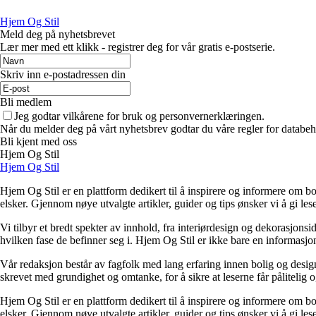
Hjem Og Stil
Meld deg på nyhetsbrevet
Lær mer med ett klikk - registrer deg for vår gratis e-postserie.
Skriv inn e-postadressen din
Bli medlem
Jeg godtar vilkårene for bruk og personvernerklæringen.
Når du melder deg på vårt nyhetsbrev godtar du våre regler for databeh
Bli kjent med oss
Hjem Og Stil
Hjem Og Stil
Hjem Og Stil er en plattform dedikert til å inspirere og informere om bol
elsker. Gjennom nøye utvalgte artikler, guider og tips ønsker vi å gi les
Vi tilbyr et bredt spekter av innhold, fra interiørdesign og dekorasjonsi
hvilken fase de befinner seg i. Hjem Og Stil er ikke bare en informasjons
Vår redaksjon består av fagfolk med lang erfaring innen bolig og design.
skrevet med grundighet og omtanke, for å sikre at leserne får pålitelig 
Hjem Og Stil er en plattform dedikert til å inspirere og informere om bol
elsker. Gjennom nøye utvalgte artikler, guider og tips ønsker vi å gi les