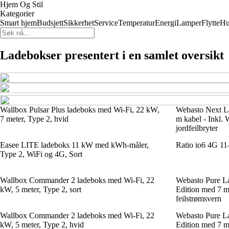
Hjem Og Stil
Kategorier
Smart hjem
Budsjett
Sikkerhet
Service
Temperatur
Energi
Lamper
Flytte
Hu
Ladebokser presentert i en samlet oversikt
Wallbox Pulsar Plus ladeboks med Wi-Fi, 22 kW,
Webasto Next L
7 meter, Type 2, hvid
m kabel - Inkl. 
jordfeilbryter
Easee LITE ladeboks 11 kW med kWh-måler,
Ratio io6 4G 1
Type 2, WiFi og 4G, Sort
Wallbox Commander 2 ladeboks med Wi-Fi, 22
Webasto Pure L
kW, 5 meter, Type 2, sort
Edition med 7 mt
feilstrømsvern
Wallbox Commander 2 ladeboks med Wi-Fi, 22
Webasto Pure L
kW, 5 meter, Type 2, hvid
Edition med 7 mt