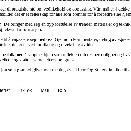
deer til praktiske råd om vedlikehold og oppussing. Vårt mål er å dekke al
kilde; det er et fellesskap for alle som brenner for å forbedre sine hjem
 De bringer med seg en dyp forståelse av trender, materialer og teknikke
og relevant informasjon.
serne til å engasjere seg med oss. Gjennom kommentarer, deling av egne 
side; det er et sted for dialog og utveksling av ideer.
lpe folk med å skape et hjem som reflekterer deres personlighet og livsst
eilede og støtte leserne i deres boligreise.
asjon som gjør boliglivet mer meningsfylt. Hjem Og Stil er din kilde til a
terest
TikTok
Mail
RSS