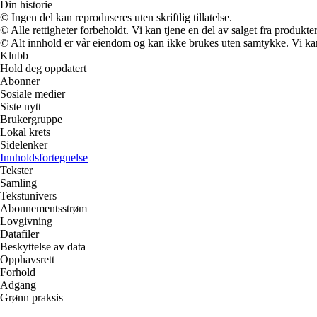
Din historie
© Ingen del kan reproduseres uten skriftlig tillatelse.
© Alle rettigheter forbeholdt. Vi kan tjene en del av salget fra produkt
© Alt innhold er vår eiendom og kan ikke brukes uten samtykke. Vi kan mo
Klubb
Hold deg oppdatert
Abonner
Sosiale medier
Siste nytt
Brukergruppe
Lokal krets
Sidelenker
Innholdsfortegnelse
Tekster
Samling
Tekstunivers
Abonnementsstrøm
Lovgivning
Datafiler
Beskyttelse av data
Opphavsrett
Forhold
Adgang
Grønn praksis