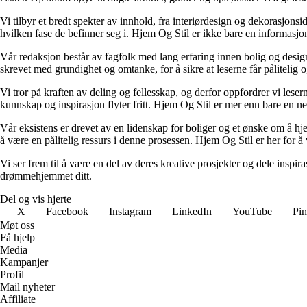
Vi tilbyr et bredt spekter av innhold, fra interiørdesign og dekorasjonsi
hvilken fase de befinner seg i. Hjem Og Stil er ikke bare en informasjons
Vår redaksjon består av fagfolk med lang erfaring innen bolig og design.
skrevet med grundighet og omtanke, for å sikre at leserne får pålitelig 
Vi tror på kraften av deling og fellesskap, og derfor oppfordrer vi le
kunnskap og inspirasjon flyter fritt. Hjem Og Stil er mer enn bare en nett
Vår eksistens er drevet av en lidenskap for boliger og et ønske om å hje
å være en pålitelig ressurs i denne prosessen. Hjem Og Stil er her for å v
Vi ser frem til å være en del av deres kreative prosjekter og dele inspir
drømmehjemmet ditt.
Del og vis hjerte
X
Facebook
Instagram
LinkedIn
YouTube
Pin
Møt oss
Få hjelp
Media
Kampanjer
Profil
Mail nyheter
Affiliate