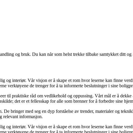
andling og bruk. Du kan når som helst trekke tilbake samtykket ditt og
ig og interiør. Vår visjon er å skape et rom hvor leserne kan finne verdi
erne verktøyene de trenger for å ta informerte beslutninger i sine boligpr
deer til praktiske råd om vedlikehold og oppussing. Vårt mål er å dekke al
kilde; det er et fellesskap for alle som brenner for å forbedre sine hjem
 De bringer med seg en dyp forståelse av trender, materialer og teknikke
og relevant informasjon.
ig og interiør. Vår visjon er å skape et rom hvor leserne kan finne verdi
erne verktøyene de trenger for å ta informerte beslutninger i sine boligpr