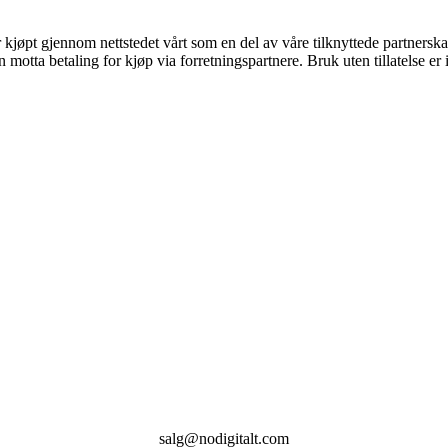
er kjøpt gjennom nettstedet vårt som en del av våre tilknyttede partners
tta betaling for kjøp via forretningspartnere. Bruk uten tillatelse er ik
salg@nodigitalt.com