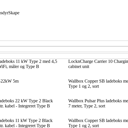
sdyr
Skape
adeboks 11 kW Type 2 med 4,5
LocknCharge Carrier 10 Charging
WiFi, måler og Type B
cabinet unit
1-22kW 5m
Wallbox Copper SB ladeboks m
Type 1 og 2, sort
adeboks 22 kW Type 2 Black
Wallbox Pulsar Plus ladeboks m
r. kabel - Integreret Type B
7 meter, Type 2, sort
adeboks 11 kW Type 2 Black
Wallbox Copper SB ladeboks m
r. kabel - Integreret Type B
Type 1 og 2, sort