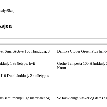
sdyr
Skape
ksjon
er SmartActive 150 Hånddusj, 3
Damixa Clover Green Plus hånd
m
dusj, 1 stråletype, hvit
Grohe Tempesta 100 Hånddusj, 3 
Krom
110 Duo hånddusj, 2 stråletyper,
usjsett i forskjellige materialer og
Se forskjellige vasker og deres 