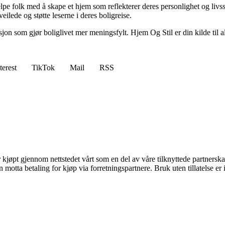
lpe folk med å skape et hjem som reflekterer deres personlighet og livsst
eilede og støtte leserne i deres boligreise.
asjon som gjør boliglivet mer meningsfylt. Hjem Og Stil er din kilde til a
terest
TikTok
Mail
RSS
er kjøpt gjennom nettstedet vårt som en del av våre tilknyttede partners
tta betaling for kjøp via forretningspartnere. Bruk uten tillatelse er ik