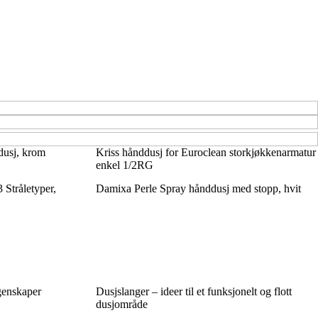
dusj, krom
Kriss hånddusj for Euroclean storkjøkkenarmatur
enkel 1/2RG
Stråletyper,
Damixa Perle Spray hånddusj med stopp, hvit
egenskaper
Dusjslanger – ideer til et funksjonelt og flott
dusjområde