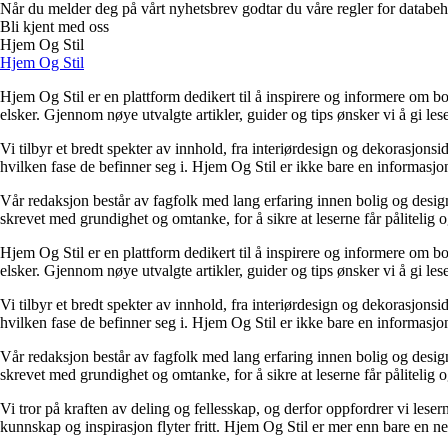
Når du melder deg på vårt nyhetsbrev godtar du våre regler for databeh
Bli kjent med oss
Hjem Og Stil
Hjem Og Stil
Hjem Og Stil er en plattform dedikert til å inspirere og informere om bol
elsker. Gjennom nøye utvalgte artikler, guider og tips ønsker vi å gi les
Vi tilbyr et bredt spekter av innhold, fra interiørdesign og dekorasjonsi
hvilken fase de befinner seg i. Hjem Og Stil er ikke bare en informasjons
Vår redaksjon består av fagfolk med lang erfaring innen bolig og design.
skrevet med grundighet og omtanke, for å sikre at leserne får pålitelig 
Hjem Og Stil er en plattform dedikert til å inspirere og informere om bol
elsker. Gjennom nøye utvalgte artikler, guider og tips ønsker vi å gi les
Vi tilbyr et bredt spekter av innhold, fra interiørdesign og dekorasjonsi
hvilken fase de befinner seg i. Hjem Og Stil er ikke bare en informasjons
Vår redaksjon består av fagfolk med lang erfaring innen bolig og design.
skrevet med grundighet og omtanke, for å sikre at leserne får pålitelig 
Vi tror på kraften av deling og fellesskap, og derfor oppfordrer vi le
kunnskap og inspirasjon flyter fritt. Hjem Og Stil er mer enn bare en nett