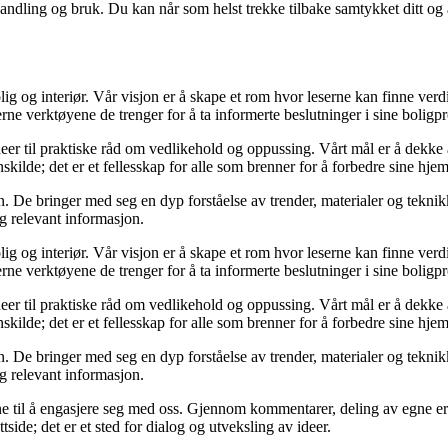
andling og bruk. Du kan når som helst trekke tilbake samtykket ditt og
ig og interiør. Vår visjon er å skape et rom hvor leserne kan finne verdi
erne verktøyene de trenger for å ta informerte beslutninger i sine boligpr
deer til praktiske råd om vedlikehold og oppussing. Vårt mål er å dekke al
kilde; det er et fellesskap for alle som brenner for å forbedre sine hjem
 De bringer med seg en dyp forståelse av trender, materialer og teknikke
og relevant informasjon.
ig og interiør. Vår visjon er å skape et rom hvor leserne kan finne verdi
erne verktøyene de trenger for å ta informerte beslutninger i sine boligpr
deer til praktiske råd om vedlikehold og oppussing. Vårt mål er å dekke al
kilde; det er et fellesskap for alle som brenner for å forbedre sine hjem
 De bringer med seg en dyp forståelse av trender, materialer og teknikke
og relevant informasjon.
serne til å engasjere seg med oss. Gjennom kommentarer, deling av egne 
side; det er et sted for dialog og utveksling av ideer.