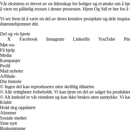
Vår eksistens er drevet av en lidenskap for boliger og et ønske om å hje
å være en pålitelig ressurs i denne prosessen. Hjem Og Stil er her for å v
Vi ser frem til å være en del av deres kreative prosjekter og dele inspir
drømmehjemmet ditt.
Del og vis hjerte
X
Facebook
Instagram
LinkedIn
YouTube
Pin
Møt oss
Få hjelp
Media
Kampanjer
Profil
Mail nyheter
Affiliate
Din historie
© Ingen del kan reproduseres uten skriftlig tillatelse.
© Alle rettigheter forbeholdt. Vi kan tjene en del av salget fra produkt
© Alt innhold er vår eiendom og kan ikke brukes uten samtykke. Vi kan mo
Klubb
Hold deg oppdatert
Abonner
Sosiale medier
Siste nytt
Brukergruppe