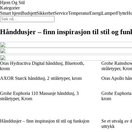
Hjem Og Stil
Kategorier
Smart hjem
Budsjett
Sikkerhet
Service
Temperatur
Energi
Lamper
Flytte
Hu
Hånddusjer – finn inspirasjon til stil og fun
Oras Hydractiva Digital hånddusj, Bluetooth,
Grohe Rainshow
krom
stråletyper, Kro
AXOR Starck hånddusj, 2 stråletyper, krom
Oras Apollo hånd
Grohe Euphoria 110 Massasje hånddusj, 3
Grohe Euphoria 
stråletyper, Krom
krom
Hånddusjer – finn inspirasjon til stil og funksjon
Se et utvalg av d
uttrykk