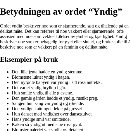
Betydningen av ordet “Yndig”
Ordet yndig beskriver noe som er sjarmerende, søtt og tiltalende på en
delikat måte. Det kan referere til noe vakkert eller sjarmerende, ofte
assosiert med noe som vekker følelser av ømhet og kjærlighet. Yndig
beskriver noe som er behagelig for øyet eller sinnet, og brukes ofte til å
beskrive noe som er vakkert på en feminin og delikat måte.
Eksempler på bruk
Den lille jenta hadde en yndig stemme.
Blomstene luktet yndig i hagen.
Den nyfødte babyen var yndig i sitt rosa antrekk.
Det var et yndig bryllup i går.
Hun smilte yndig til alle gjestene.
Den gamle gården hadde et yndig, rustikt preg.
Sangen hun sang var yndig og rørende.
Den yndige kattungen lekte på gresset.
Hun danset med yndighet over dansegulvet.
Hans yndige smil var smittende.
Kaken så yndig ut med sine rosa pynt.
Blomstermaleriet var yndig og detaljert.