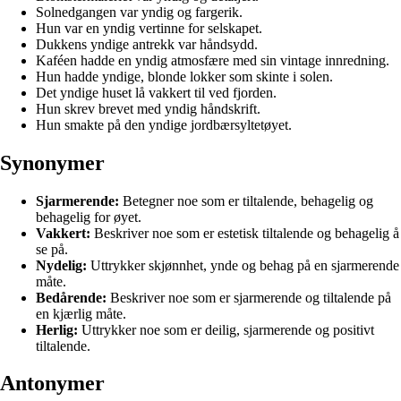
Solnedgangen var yndig og fargerik.
Hun var en yndig vertinne for selskapet.
Dukkens yndige antrekk var håndsydd.
Kaféen hadde en yndig atmosfære med sin vintage innredning.
Hun hadde yndige, blonde lokker som skinte i solen.
Det yndige huset lå vakkert til ved fjorden.
Hun skrev brevet med yndig håndskrift.
Hun smakte på den yndige jordbærsyltetøyet.
Synonymer
Sjarmerende:
Betegner noe som er tiltalende, behagelig og
behagelig for øyet.
Vakkert:
Beskriver noe som er estetisk tiltalende og behagelig å
se på.
Nydelig:
Uttrykker skjønnhet, ynde og behag på en sjarmerende
måte.
Bedårende:
Beskriver noe som er sjarmerende og tiltalende på
en kjærlig måte.
Herlig:
Uttrykker noe som er deilig, sjarmerende og positivt
tiltalende.
Antonymer