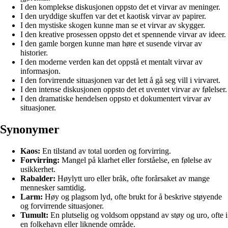
I den komplekse diskusjonen oppsto det et virvar av meninger.
I den uryddige skuffen var det et kaotisk virvar av papirer.
I den mystiske skogen kunne man se et virvar av skygger.
I den kreative prosessen oppsto det et spennende virvar av ideer.
I den gamle borgen kunne man høre et susende virvar av
historier.
I den moderne verden kan det oppstå et mentalt virvar av
informasjon.
I den forvirrende situasjonen var det lett å gå seg vill i virvaret.
I den intense diskusjonen oppsto det et uventet virvar av følelser.
I den dramatiske hendelsen oppsto et dokumentert virvar av
situasjoner.
Synonymer
Kaos:
En tilstand av total uorden og forvirring.
Forvirring:
Mangel på klarhet eller forståelse, en følelse av
usikkerhet.
Rabalder:
Høylytt uro eller bråk, ofte forårsaket av mange
mennesker samtidig.
Larm:
Høy og plagsom lyd, ofte brukt for å beskrive støyende
og forvirrende situasjoner.
Tumult:
En plutselig og voldsom oppstand av støy og uro, ofte i
en folkehavn eller liknende område.