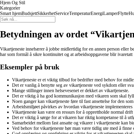
Hjem Og Stil
Kategorier
Smart hjem
Budsjett
Sikkerhet
Service
Temperatur
Energi
Lamper
Flytte
Hu
Betydningen av ordet “Vikartjen
Vikartjeneste innebærer å jobbe midlertidig for en annen person eller b
har som formål å sikre kontinuitet og at arbeidsoppgavene blir ivaretatt 
Eksempler på bruk
Vikartjeneste er et viktig tilbud for bedrifter med behov for midler
Det er vanlig å benytte seg av vikartjeneste ved sykdom eller s
Mange stillinger innen helsevesenet er dekket av vikartjeneste.
Det er viktig å ha god kommunikasjon med vikaren som skal fylle
Noen ganger kan vikartjeneste føre til fast ansettelse for den so
Arbeidsmiljøet påvirkes av hvordan vikartjeneste implementeres i
Vikartjeneste kan være en ressurs for å opprettholde normal drift 
Det er viktig å sørge for at vikaren har riktig kompetanse til å ut
Samarbeidet mellom fast ansatte og vikarer i vikartjeneste kan bidra
Ved behov for vikartjeneste bør man være tidlig ute med å finne 
God opplæring og oppfølging er viktig for at vikartjenesten skal 