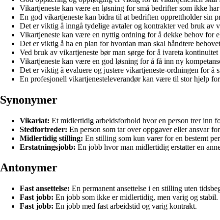
Vikartjeneste kan være en løsning for små bedrifter som ikke har 
En god vikartjeneste kan bidra til at bedriften opprettholder sin 
Det er viktig å inngå tydelige avtaler og kontrakter ved bruk av v
Vikartjeneste kan være en nyttig ordning for å dekke behov for eks
Det er viktig å ha en plan for hvordan man skal håndtere behovet 
Ved bruk av vikartjeneste bør man sørge for å ivareta kontinuitet o
Vikartjeneste kan være en god løsning for å få inn ny kompetanse
Det er viktig å evaluere og justere vikartjeneste-ordningen for å s
En profesjonell vikartjenesteleverandør kan være til stor hjelp fo
Synonymer
Vikariat:
Et midlertidig arbeidsforhold hvor en person trer inn f
Stedfortreder:
En person som tar over oppgaver eller ansvar for
Midlertidig stilling:
En stilling som kun varer for en bestemt per
Erstatningsjobb:
En jobb hvor man midlertidig erstatter en anne
Antonymer
Fast ansettelse:
En permanent ansettelse i en stilling uten tidsbe
Fast jobb:
En jobb som ikke er midlertidig, men varig og stabil.
Fast jobb:
En jobb med fast arbeidstid og varig kontrakt.