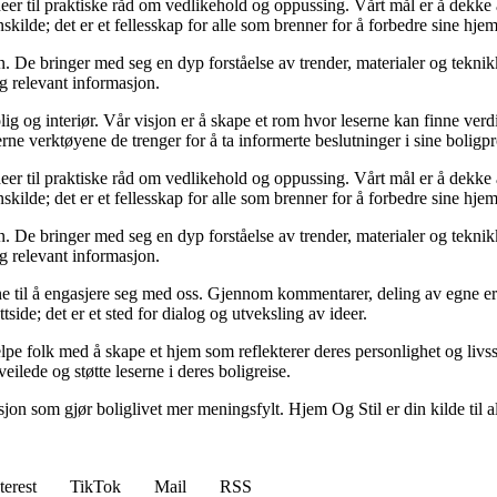
deer til praktiske råd om vedlikehold og oppussing. Vårt mål er å dekke al
kilde; det er et fellesskap for alle som brenner for å forbedre sine hjem
 De bringer med seg en dyp forståelse av trender, materialer og teknikke
og relevant informasjon.
ig og interiør. Vår visjon er å skape et rom hvor leserne kan finne verdi
erne verktøyene de trenger for å ta informerte beslutninger i sine boligpr
deer til praktiske råd om vedlikehold og oppussing. Vårt mål er å dekke al
kilde; det er et fellesskap for alle som brenner for å forbedre sine hjem
 De bringer med seg en dyp forståelse av trender, materialer og teknikke
og relevant informasjon.
serne til å engasjere seg med oss. Gjennom kommentarer, deling av egne 
side; det er et sted for dialog og utveksling av ideer.
lpe folk med å skape et hjem som reflekterer deres personlighet og livsst
eilede og støtte leserne i deres boligreise.
asjon som gjør boliglivet mer meningsfylt. Hjem Og Stil er din kilde til a
terest
TikTok
Mail
RSS