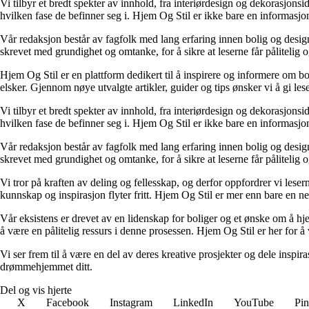
Vi tilbyr et bredt spekter av innhold, fra interiørdesign og dekorasjonsi
hvilken fase de befinner seg i. Hjem Og Stil er ikke bare en informasjons
Vår redaksjon består av fagfolk med lang erfaring innen bolig og design.
skrevet med grundighet og omtanke, for å sikre at leserne får pålitelig 
Hjem Og Stil er en plattform dedikert til å inspirere og informere om bol
elsker. Gjennom nøye utvalgte artikler, guider og tips ønsker vi å gi les
Vi tilbyr et bredt spekter av innhold, fra interiørdesign og dekorasjonsi
hvilken fase de befinner seg i. Hjem Og Stil er ikke bare en informasjons
Vår redaksjon består av fagfolk med lang erfaring innen bolig og design.
skrevet med grundighet og omtanke, for å sikre at leserne får pålitelig 
Vi tror på kraften av deling og fellesskap, og derfor oppfordrer vi le
kunnskap og inspirasjon flyter fritt. Hjem Og Stil er mer enn bare en nett
Vår eksistens er drevet av en lidenskap for boliger og et ønske om å hje
å være en pålitelig ressurs i denne prosessen. Hjem Og Stil er her for å v
Vi ser frem til å være en del av deres kreative prosjekter og dele inspir
drømmehjemmet ditt.
Del og vis hjerte
X
Facebook
Instagram
LinkedIn
YouTube
Pin