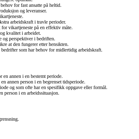
behov for fast ansatte på heltid.
produksjon og leveranser.
ikartjeneste.
tra arbeidskraft i travle perioder.
for vikartjeneste på en effektiv måte.
g kvalitet i arbeidet.
 og perspektiver i bedriften.
ikre at den fungerer etter hensikten.
r bedrifter som har behov for midlertidig arbeidskraft.
or en annen i en bestemt periode.
 en annen person i en begrenset tidsperiode.
iode og som ofte har en spesifikk oppgave eller formål.
n person i en arbeidssituasjon.
grensning.