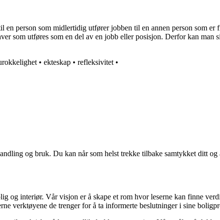
rer til en person som midlertidig utfører jobben til en annen person som
pgaver som utføres som en del av en jobb eller posisjon. Derfor kan man si
urokkelighet
•
ekteskap
•
refleksivitet
•
andling og bruk. Du kan når som helst trekke tilbake samtykket ditt og
ig og interiør. Vår visjon er å skape et rom hvor leserne kan finne verdi
erne verktøyene de trenger for å ta informerte beslutninger i sine boligpr