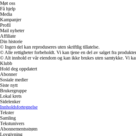
Møt oss
Få hjelp
Media
Kampanjer
Profil
Mail nyheter
Affiliate
Din historie
© Ingen del kan reproduseres uten skriftlig tillatelse.
© Alle rettigheter forbeholdt. Vi kan tjene en del av salget fra produkt
© Alt innhold er vår eiendom og kan ikke brukes uten samtykke. Vi kan mo
Klubb
Hold deg oppdatert
Abonner
Sosiale medier
Siste nytt
Brukergruppe
Lokal krets
Sidelenker
Innholdsfortegnelse
Tekster
Samling
Tekstunivers
Abonnementsstrøm
Lovgivning