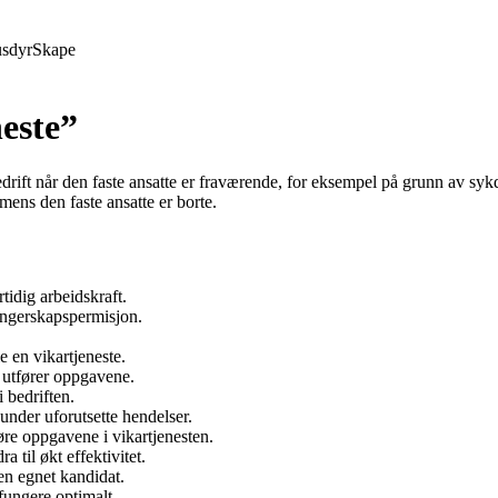
sdyr
Skape
este”
edrift når den faste ansatte er fraværende, for eksempel på grunn av sy
mens den faste ansatte er borte.
tidig arbeidskraft.
vangerskapspermisjon.
 en vikartjeneste.
m utfører oppgavene.
 bedriften.
under uforutsette hendelser.
føre oppgavene i vikartjenesten.
 til økt effektivitet.
en egnet kandidat.
fungere optimalt.