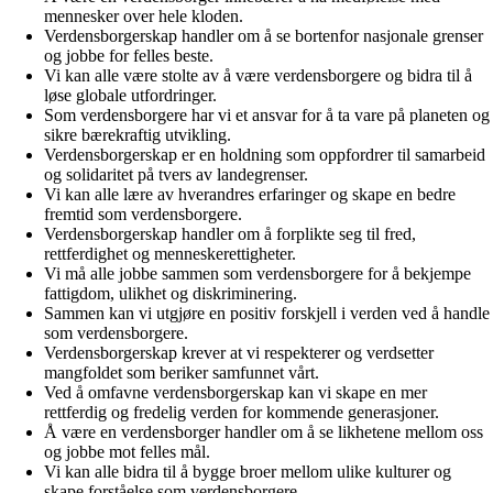
mennesker over hele kloden.
Verdensborgerskap handler om å se bortenfor nasjonale grenser
og jobbe for felles beste.
Vi kan alle være stolte av å være verdensborgere og bidra til å
løse globale utfordringer.
Som verdensborgere har vi et ansvar for å ta vare på planeten og
sikre bærekraftig utvikling.
Verdensborgerskap er en holdning som oppfordrer til samarbeid
og solidaritet på tvers av landegrenser.
Vi kan alle lære av hverandres erfaringer og skape en bedre
fremtid som verdensborgere.
Verdensborgerskap handler om å forplikte seg til fred,
rettferdighet og menneskerettigheter.
Vi må alle jobbe sammen som verdensborgere for å bekjempe
fattigdom, ulikhet og diskriminering.
Sammen kan vi utgjøre en positiv forskjell i verden ved å handle
som verdensborgere.
Verdensborgerskap krever at vi respekterer og verdsetter
mangfoldet som beriker samfunnet vårt.
Ved å omfavne verdensborgerskap kan vi skape en mer
rettferdig og fredelig verden for kommende generasjoner.
Å være en verdensborger handler om å se likhetene mellom oss
og jobbe mot felles mål.
Vi kan alle bidra til å bygge broer mellom ulike kulturer og
skape forståelse som verdensborgere.