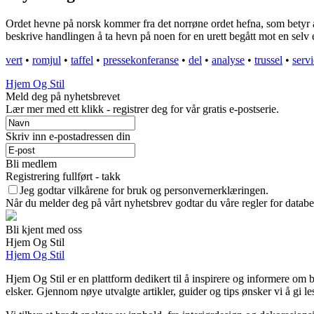
Ordet hevne på norsk kommer fra det norrøne ordet hefna, som betyr å
beskrive handlingen å ta hevn på noen for en urett begått mot en selv e
vert
•
romjul
•
taffel
•
pressekonferanse
•
del
•
analyse
•
trussel
•
serv
Hjem Og Stil
Meld deg på nyhetsbrevet
Lær mer med ett klikk - registrer deg for vår gratis e-postserie.
Skriv inn e-postadressen din
Bli medlem
Registrering fullført - takk
Jeg godtar vilkårene for bruk og personvernerklæringen.
Når du melder deg på vårt nyhetsbrev godtar du våre regler for databe
Bli kjent med oss
Hjem Og Stil
Hjem Og Stil
Hjem Og Stil er en plattform dedikert til å inspirere og informere om b
elsker. Gjennom nøye utvalgte artikler, guider og tips ønsker vi å gi le