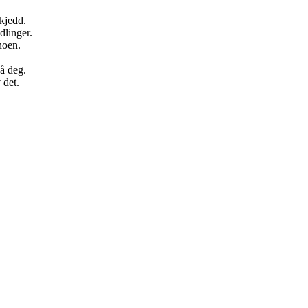
kjedd.
dlinger.
noen.
å deg.
 det.