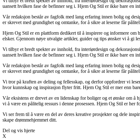
Vi tilbyr et bredt spekter av innhold, fra interiørdesign og dekorasjons
uansett hvilken fase de befinner seg i. Hjem Og Stil er ikke bare en in
Vår redaksjon består av fagfolk med lang erfaring innen bolig og desig
er skrevet med grundighet og omtanke, for å sikre at leserne får pålite
Hjem Og Stil er en plattform dedikert til å inspirere og informere om b
elsker. Gjennom nøye utvalgte artikler, guider og tips ønsker vi å gi le
Vi tilbyr et bredt spekter av innhold, fra interiørdesign og dekorasjons
uansett hvilken fase de befinner seg i. Hjem Og Stil er ikke bare en in
Vår redaksjon består av fagfolk med lang erfaring innen bolig og desig
er skrevet med grundighet og omtanke, for å sikre at leserne får pålite
Vi tror på kraften av deling og fellesskap, og derfor oppfordrer vi l
hvor kunnskap og inspirasjon flyter fritt. Hjem Og Stil er mer enn bare 
Vår eksistens er drevet av en lidenskap for boliger og et ønske om å hj
vi å være en pålitelig ressurs i denne prosessen. Hjem Og Stil er her for
Vi ser frem til å være en del av deres kreative prosjekter og dele inspi
skape drømmehjemmet ditt.
Del og vis hjerte
X