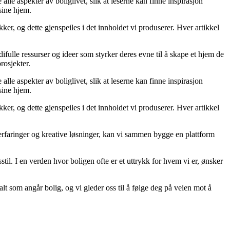
lle aspekter av boliglivet, slik at leserne kan finne inspirasjon
sine hjem.
er, og dette gjenspeiles i det innholdet vi produserer. Hver artikkel
difulle ressurser og ideer som styrker deres evne til å skape et hjem de
rosjekter.
lle aspekter av boliglivet, slik at leserne kan finne inspirasjon
sine hjem.
er, og dette gjenspeiles i det innholdet vi produserer. Hver artikkel
 erfaringer og kreative løsninger, kan vi sammen bygge en plattform
til. I en verden hvor boligen ofte er et uttrykk for hvem vi er, ønsker
alt som angår bolig, og vi gleder oss til å følge deg på veien mot å