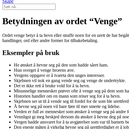
Skape
Betydningen av ordet “Venge”
Ordet venge betyr å ta hevn eller straffe noen for en urett de har begå
handlinger, ord eller andre former for tilbakebetaling.
Eksempler på bruk
He ønsket å hevne seg på den som hadde såret ham.
Hun sverget å venge brorens ære.
Vergens oppgave er å ivareta den unges interesser.
Skjebnen vil nok en gang vende seg og venge de undertrykte.
Det er ikke rett å bruke vold for å ta hevn.
Misunnelige mennesker prøver ofte å venge seg på dem som ha
Historien handler om en mann som reiser seg for å ta hevn.
Skjebnen ser ut til å vende seg til fordel for de som ble urettfer
Å hevne seg på noen vil bare føre til mer smerte og lidelse.
Verden er full av mennesker som ønsker å venge seg på andre fo
Vennligst gi meg beskjed dersom du ønsker å hevne deg på noe
Vergen hadde ansvaret for å ta avgjørelser som var til barnets be
Den eneste måten å virkelig hevne seg på urettferdighet er å jo