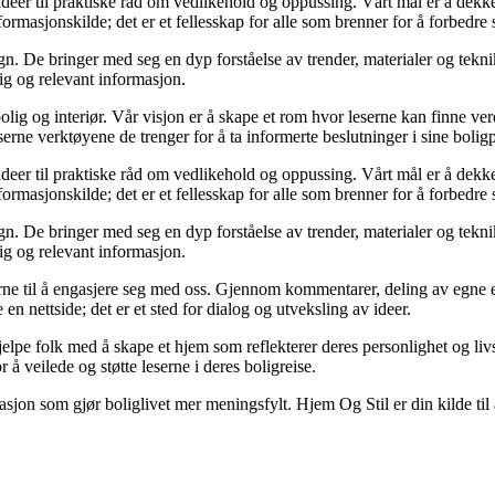
ideer til praktiske råd om vedlikehold og oppussing. Vårt mål er å dekke a
formasjonskilde; det er et fellesskap for alle som brenner for å forbedre 
n. De bringer med seg en dyp forståelse av trender, materialer og teknikk
lig og relevant informasjon.
olig og interiør. Vår visjon er å skape et rom hvor leserne kan finne ver
serne verktøyene de trenger for å ta informerte beslutninger i sine boligp
ideer til praktiske råd om vedlikehold og oppussing. Vårt mål er å dekke a
formasjonskilde; det er et fellesskap for alle som brenner for å forbedre 
n. De bringer med seg en dyp forståelse av trender, materialer og teknikk
lig og relevant informasjon.
eserne til å engasjere seg med oss. Gjennom kommentarer, deling av egne
en nettside; det er et sted for dialog og utveksling av ideer.
elpe folk med å skape et hjem som reflekterer deres personlighet og livss
 å veilede og støtte leserne i deres boligreise.
rasjon som gjør boliglivet mer meningsfylt. Hjem Og Stil er din kilde til 