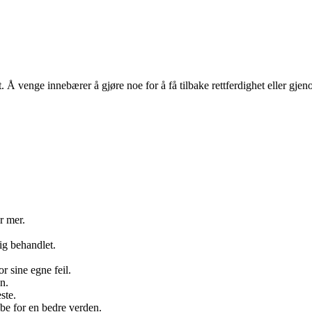
tt. Å venge innebærer å gjøre noe for å få tilbake rettferdighet eller gj
r mer.
dig behandlet.
r sine egne feil.
n.
ste.
bbe for en bedre verden.