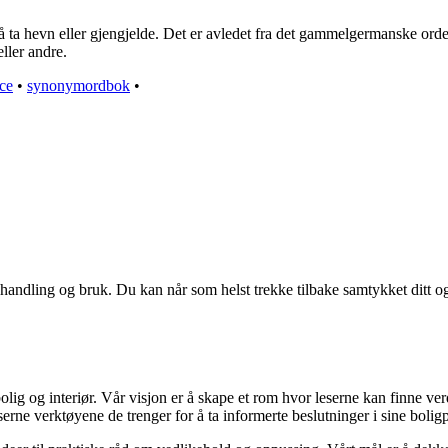
 ta hevn eller gjengjelde. Det er avledet fra det gammelgermanske orde
ller andre.
ice
•
synonymordbok
•
handling og bruk. Du kan når som helst trekke tilbake samtykket ditt o
olig og interiør. Vår visjon er å skape et rom hvor leserne kan finne ver
serne verktøyene de trenger for å ta informerte beslutninger i sine boligp