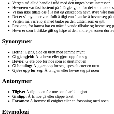
Vergen må alltid handle i tråd med den unges beste interesser.
Hevneren var fast bestemt på å få gjengjeld for det som hadde s
Vi kan ikke tillate oss å la hat og ønsket om hevn styre våre han
Det er så mye mer verdifullt å tilgi enn å ønske å hevne seg på 
Vergen må være lojal med tanke på den tilliten som er gitt.
Pass opp, for karma har en måte å vende tilbake og hevne seg p
Hevn er som å drikke gift og håpe at den andre personen dør av
Synonymer
Hefne:
Gjengjelde en urett med samme mynt
Gi gjengjeld:
Å ta hevn eller gjøre opp for seg
Hevne:
Gjøre opp for noe som er gjort mot en
Gi betaling:
Å gjøre opp for seg, spesielt etter en urett
Gjøre opp for seg:
Å ta igjen eller hevne seg på noen
Antonymer
Tilgive:
Å tilgi noen for noe som har blitt gjort
Gi slipp:
Å la noe gå eller slippe taket
Forsones:
Å komme til enighet eller en forsoning med noen
Etymologi