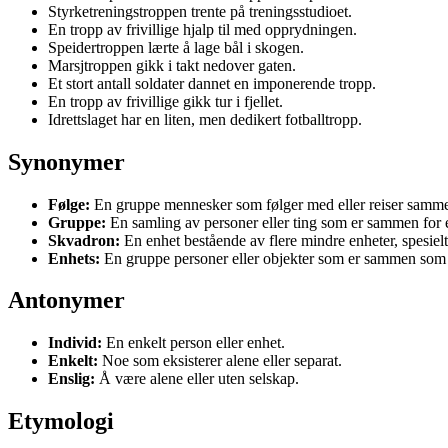
Styrketreningstroppen trente på treningsstudioet.
En tropp av frivillige hjalp til med opprydningen.
Speidertroppen lærte å lage bål i skogen.
Marsjtroppen gikk i takt nedover gaten.
Et stort antall soldater dannet en imponerende tropp.
En tropp av frivillige gikk tur i fjellet.
Idrettslaget har en liten, men dedikert fotballtropp.
Synonymer
Følge:
En gruppe mennesker som følger med eller reiser samm
Gruppe:
En samling av personer eller ting som er sammen for en
Skvadron:
En enhet bestående av flere mindre enheter, spesiel
Enhets:
En gruppe personer eller objekter som er sammen som e
Antonymer
Individ:
En enkelt person eller enhet.
Enkelt:
Noe som eksisterer alene eller separat.
Enslig:
Å være alene eller uten selskap.
Etymologi