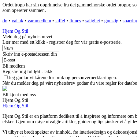
Ordet tropp har sin opprinnelse fra det gammelnorske ordet þroppr, som
som opererer sammen.
do
•
vallak
•
varamedlem
•
taffel
•
finnes
•
salighet
•
gunstig
•
sparrin
Hjem Og Stil
Meld deg på nyhetsbrevet
Lær mer med ett klikk - registrer deg for vår gratis e-postserie.
Skriv inn e-postadressen din
Bli medlem
Registrering fullført - takk
Jeg godtar vilkårene for bruk og personvernerklæringen.
Når du melder deg på vårt nyhetsbrev godtar du våre regler for databe
Bli kjent med oss
Hjem Og Stil
Hjem Og Stil
Hjem Og Stil er en plattform dedikert til å inspirere og informere om b
elsker. Gjennom nøye utvalgte artikler, guider og tips ønsker vi å gi le
Vi tilbyr et bredt spekter av innhold, fra interiørdesign og dekorasjons