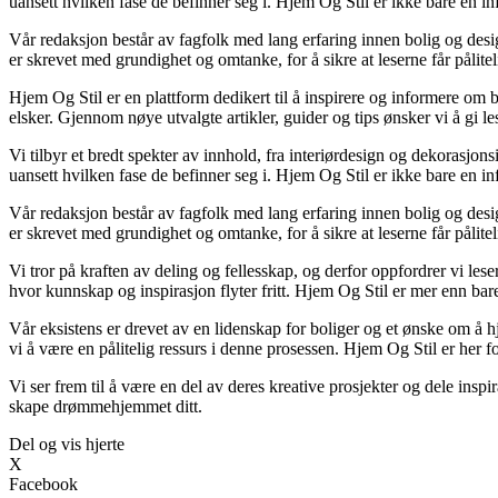
uansett hvilken fase de befinner seg i. Hjem Og Stil er ikke bare en in
Vår redaksjon består av fagfolk med lang erfaring innen bolig og desig
er skrevet med grundighet og omtanke, for å sikre at leserne får pålite
Hjem Og Stil er en plattform dedikert til å inspirere og informere om b
elsker. Gjennom nøye utvalgte artikler, guider og tips ønsker vi å gi le
Vi tilbyr et bredt spekter av innhold, fra interiørdesign og dekorasjons
uansett hvilken fase de befinner seg i. Hjem Og Stil er ikke bare en in
Vår redaksjon består av fagfolk med lang erfaring innen bolig og desig
er skrevet med grundighet og omtanke, for å sikre at leserne får pålite
Vi tror på kraften av deling og fellesskap, og derfor oppfordrer vi l
hvor kunnskap og inspirasjon flyter fritt. Hjem Og Stil er mer enn bare 
Vår eksistens er drevet av en lidenskap for boliger og et ønske om å hj
vi å være en pålitelig ressurs i denne prosessen. Hjem Og Stil er her for
Vi ser frem til å være en del av deres kreative prosjekter og dele inspi
skape drømmehjemmet ditt.
Del og vis hjerte
X
Facebook