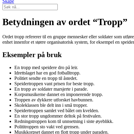
Skape
Betydningen av ordet “Tropp”
Ordet tropp refererer til en gruppe mennesker eller soldater som utfører
enhet innenfor et større organisatorisk system, for eksempel en speidert
Eksempler på bruk
En tropp med speidere dro på leir.
Idrettslaget har en god fotballtropp.
Politiet sendte en tropp til åstedet.
Speidertroppen vant prisen for beste tropp.
En tropp av soldater marsjerte i parade.
Korpsmusikerne dannet en imponerende tropp.
Troppen av dykkere utforsket havbunnen.
Skoleklassen ble delt inn i små tropper.
Speidertroppen samlet ved bålet om kvelden.
En stor tropp ungdommer deltok på festivalen.
Redningstroppen kom til unnsetning i siste øyeblikk.
Polititroppen sto vakt ved grensen.
Musikkorpset dannet en flott tropp under paraden.