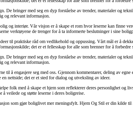
formasjonskilde; det er et fellesskap for alle som brenner for å forbedre 
n. De bringer med seg en dyp forståelse av trender, materialer og teknikk
lig og relevant informasjon.
olig og interiør. Vår visjon er å skape et rom hvor leserne kan finne ver
serne verktøyene de trenger for å ta informerte beslutninger i sine boligp
ideer til praktiske råd om vedlikehold og oppussing. Vårt mål er å dekke a
formasjonskilde; det er et fellesskap for alle som brenner for å forbedre 
n. De bringer med seg en dyp forståelse av trender, materialer og teknikk
lig og relevant informasjon.
eserne til å engasjere seg med oss. Gjennom kommentarer, deling av egne
en nettside; det er et sted for dialog og utveksling av ideer.
elpe folk med å skape et hjem som reflekterer deres personlighet og livss
 å veilede og støtte leserne i deres boligreise.
rasjon som gjør boliglivet mer meningsfylt. Hjem Og Stil er din kilde til 