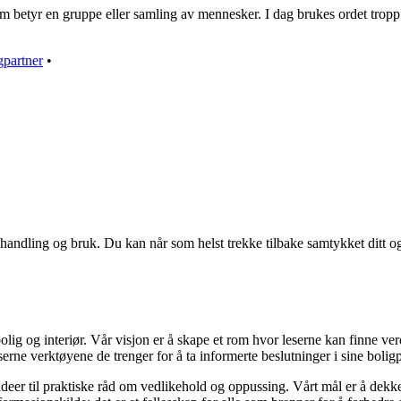
 betyr en gruppe eller samling av mennesker. I dag brukes ordet tropp i 
gpartner
•
handling og bruk. Du kan når som helst trekke tilbake samtykket ditt o
olig og interiør. Vår visjon er å skape et rom hvor leserne kan finne ver
serne verktøyene de trenger for å ta informerte beslutninger i sine boligp
ideer til praktiske råd om vedlikehold og oppussing. Vårt mål er å dekke a