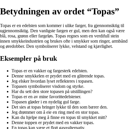
Betydningen av ordet “Topas”
Topas er en edelsten som kommer i ulike farger, fra gjennomsiktig til
ugjennomsiktig. Den vanligste fargen er gul, men den kan også være
blå, rosa, grønn eller fargeløs. Topas regnes som en verdifull stein
innen smykkeindustrien og brukes ofte i smykker som ringer, armbånd
og øredobber. Den symboliserer lykke, velstand og kjærlighet.
Eksempler på bruk
Topas er en vakker og fargesterk edelsten.
Denne smykkelen er prydet med en glitrende topas.
Jeg elsker hvordan lyset reflekteres i topasen.
Topasen symboliserer visdom og styrke.
Har du sett den store topasen på utstillingen?
Topas er en av mine favorittedelstener.
Topasen gløder i en nydelig gul farge.
Det sies at topas bringer lykke til den som bærer den.
Jeg drømmer om å eie en ring med en stor topas.
Kan du hjelpe meg å finne en topas til smykket mitt?
Denne toppen er prydet med en vakker topas.
En topas kan være et flott gavealternativ.