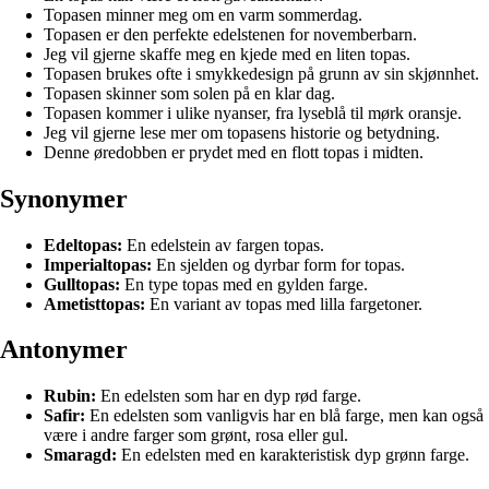
Topasen minner meg om en varm sommerdag.
Topasen er den perfekte edelstenen for novemberbarn.
Jeg vil gjerne skaffe meg en kjede med en liten topas.
Topasen brukes ofte i smykkedesign på grunn av sin skjønnhet.
Topasen skinner som solen på en klar dag.
Topasen kommer i ulike nyanser, fra lyseblå til mørk oransje.
Jeg vil gjerne lese mer om topasens historie og betydning.
Denne øredobben er prydet med en flott topas i midten.
Synonymer
Edeltopas:
En edelstein av fargen topas.
Imperialtopas:
En sjelden og dyrbar form for topas.
Gulltopas:
En type topas med en gylden farge.
Ametisttopas:
En variant av topas med lilla fargetoner.
Antonymer
Rubin:
En edelsten som har en dyp rød farge.
Safir:
En edelsten som vanligvis har en blå farge, men kan også
være i andre farger som grønt, rosa eller gul.
Smaragd:
En edelsten med en karakteristisk dyp grønn farge.