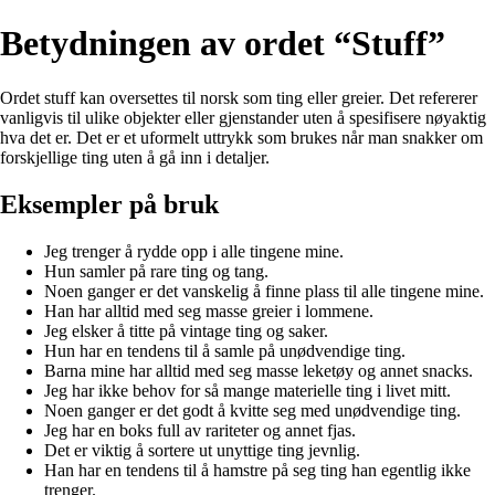
Betydningen av ordet “Stuff”
Ordet stuff kan oversettes til norsk som ting eller greier. Det refererer
vanligvis til ulike objekter eller gjenstander uten å spesifisere nøyaktig
hva det er. Det er et uformelt uttrykk som brukes når man snakker om
forskjellige ting uten å gå inn i detaljer.
Eksempler på bruk
Jeg trenger å rydde opp i alle tingene mine.
Hun samler på rare ting og tang.
Noen ganger er det vanskelig å finne plass til alle tingene mine.
Han har alltid med seg masse greier i lommene.
Jeg elsker å titte på vintage ting og saker.
Hun har en tendens til å samle på unødvendige ting.
Barna mine har alltid med seg masse leketøy og annet snacks.
Jeg har ikke behov for så mange materielle ting i livet mitt.
Noen ganger er det godt å kvitte seg med unødvendige ting.
Jeg har en boks full av rariteter og annet fjas.
Det er viktig å sortere ut unyttige ting jevnlig.
Han har en tendens til å hamstre på seg ting han egentlig ikke
trenger.