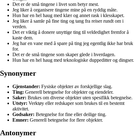
Det er de små tingene i livet som betyr mest.
Jeg liker å organisere tingene mine på en ryddig måte.
Hun har en hel haug med klær og annet rask i klesskapet.
Jeg liker å samle på fine ting og tang fra reiser rundt om i
verden.
Det er viktig å donere unyttige ting til veldedighet fremfor å
kaste dem.
Jeg har en vane med å spare på ting jeg egentlig ikke har bruk
for.
Det er de små tingene som skaper glede i hverdagen.
Hun har en hel haug med teknologiske duppeditter og dingser.
Synonymer
Gjenstander:
Fysiske objekter av forskjellige slag.
Ting:
Generell betegnelse for objekter og eiendeler.
Saker:
Brukes om diverse objekter uten spesifikk betegnelse.
Utstyr:
Verktøy eller redskaper som brukes til en bestemt
aktivitet.
Godsaker:
Betegnelse for fine eller deilige ting.
Emner:
Generell betegnelse for flere objekter.
Antonymer