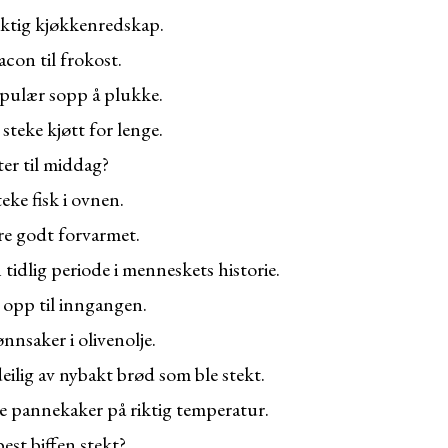
iktig kjøkkenredskap.
acon til frokost.
opulær sopp å plukke.
 steke kjøtt for lenge.
er til middag?
eke fisk i ovnen.
e godt forvarmet.
 tidlig periode i menneskets historie.
 opp til inngangen.
ønnsaker i olivenolje.
eilig av nybakt brød som ble stekt.
eke pannekaker på riktig temperatur.
est biffen stekt?