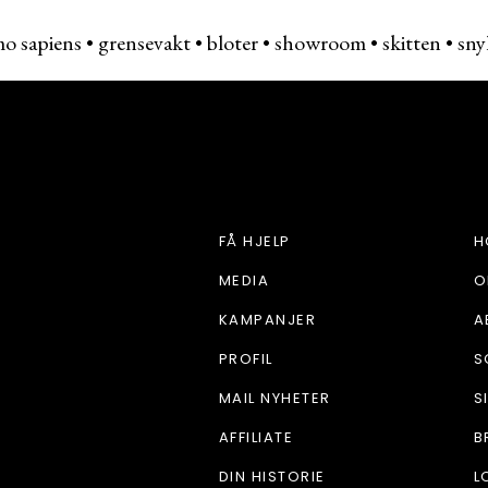
o sapiens
•
grensevakt
•
bloter
•
showroom
•
skitten
•
sny
HJEM OG STIL
FÅ HJELP
H
MEDIA
O
KAMPANJER
A
PROFIL
S
MAIL NYHETER
S
AFFILIATE
B
DIN HISTORIE
L