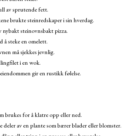
ll av sprutende fett.
ne brukte steinredskaper i sin hverdag.
av nybakt steinovnsbakt pizza.
id å steke en omelett.
nen må sjekkes jevnlig.
llingfilet i en wok.
iendommen gir en rustikk følelse.
 brukes for å klatre opp eller ned.
 deler av en plante som bærer blader eller blomster.