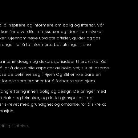
til å inspirere og informere om bolig og interiør. Vår
 kan finne verdifulle ressurser og ideer som styrker
ker. Gjennom nøye utvalgte artikler, guider og tips
renger for å ta informerte beslutninger i sine
fra interiørdesign og dekorasjonsideer til praktiske råd
er å dekke alle aspekter av boliglivet, slik at leserne
fase de befinner seg i. Hjem Og Stil er ikke bare en
p for alle som brenner for å forbedre sine hjem.
lang erfaring innen bolig og design. De bringer med
rialer og teknikker, og dette gjenspeiles i det
 er skrevet med grundighet og omtanke, for å sikre at
rmasjon.
lig tillatelse.