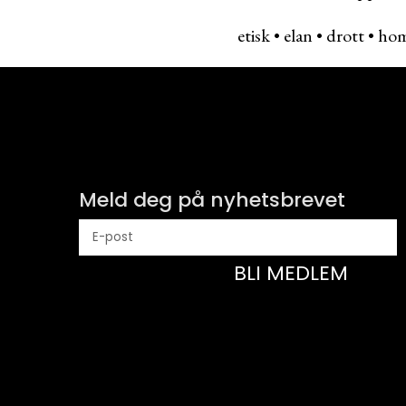
etisk
•
elan
•
drott
•
hom
Meld deg på nyhetsbrevet
BLI MEDLEM