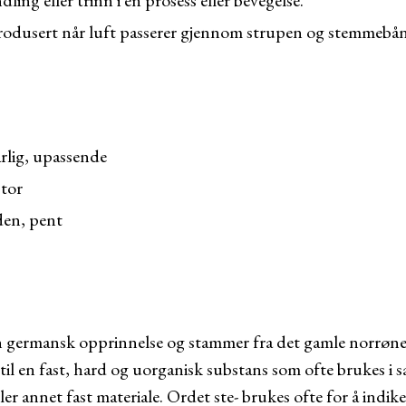
ling eller trinn i en prosess eller bevegelse.
odusert når luft passerer gjennom strupen og stemmebå
rlig, upassende
stor
den, pent
en germansk opprinnelse og stammer fra det gamle norrøne
 til en fast, hard og uorganisk substans som ofte brukes i
ller annet fast materiale. Ordet ste- brukes ofte for å indike