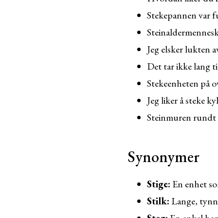
Stekepannen var fu
Steinaldermenneske
Jeg elsker lukten 
Det tar ikke lang t
Stekeenheten på ov
Jeg liker å steke ky
Steinmuren rundt e
Synonymer
Stige:
En enhet som
Stilk:
Lange, tynne