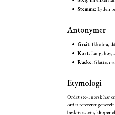
Steg:
En enkel hand
Stemme:
Lyden pr
Antonymer
Greit:
Ikke bra, då
Kort:
Lang, høy, 
Ruske:
Glatte, or
Etymologi
Ordet ste- i norsk har 
ordet refererer generelt
beskrive stein, klipper e