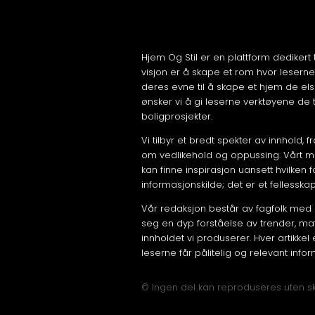
Hjem Og Stil er en plattform dedikert 
visjon er å skape et rom hvor leserne
deres evne til å skape et hjem de els
ønsker vi å gi leserne verktøyene de t
boligprosjekter.
Vi tilbyr et bredt spekter av innhold, 
om vedlikehold og oppussing. Vårt mål 
kan finne inspirasjon uansett hvilken 
informasjonskilde; det er et fellesska
Vår redaksjon består av fagfolk med 
seg en dyp forståelse av trender, mate
innholdet vi produserer. Hver artikkel
leserne får pålitelig og relevant info
© Ingen del kan reproduseres uten skrift