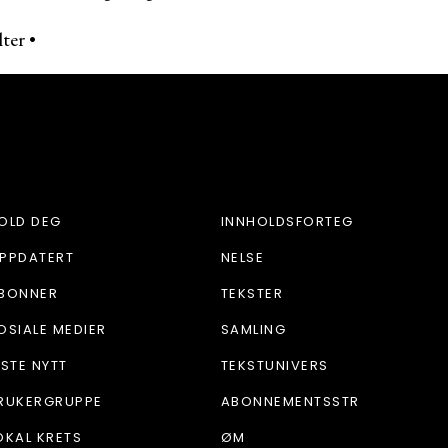
lter
•
OLD DEG
INNHOLDSFORTEG
PPDATERT
NELSE
BONNER
TEKSTER
OSIALE MEDIER
SAMLING
ISTE NYTT
TEKSTUNIVERS
RUKERGRUPPE
ABONNEMENTSSTR
OKAL KRETS
ØM