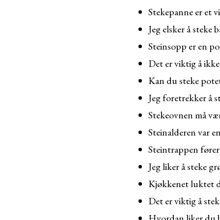
Stekepanne er et v
Jeg elsker å steke b
Steinsopp er en p
Det er viktig å ikke
Kan du steke potet
Jeg foretrekker å st
Stekeovnen må vær
Steinalderen var en
Steintrappen fører
Jeg liker å steke gr
Kjøkkenet luktet d
Det er viktig å st
Hvordan liker du b