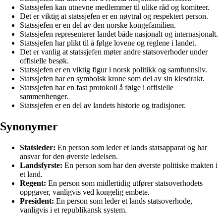
Statssjefen kan utnevne medlemmer til ulike råd og komiteer.
Det er viktig at statssjefen er en nøytral og respektert person.
Statssjefen er en del av den norske kongefamilien.
Statssjefen representerer landet både nasjonalt og internasjonalt.
Statssjefen har plikt til å følge lovene og reglene i landet.
Det er vanlig at statssjefen møter andre statsoverhoder under
offisielle besøk.
Statssjefen er en viktig figur i norsk politikk og samfunnsliv.
Statssjefen har en symbolsk krone som del av sin klesdrakt.
Statssjefen har en fast protokoll å følge i offisielle
sammenhenger.
Statssjefen er en del av landets historie og tradisjoner.
Synonymer
Statsleder:
En person som leder et lands statsapparat og har
ansvar for den øverste ledelsen.
Landsfyrste:
En person som har den øverste politiske makten i
et land.
Regent:
En person som midlertidig utfører statsoverhodets
oppgaver, vanligvis ved kongelig embete.
President:
En person som leder et lands statsoverhode,
vanligvis i et republikansk system.