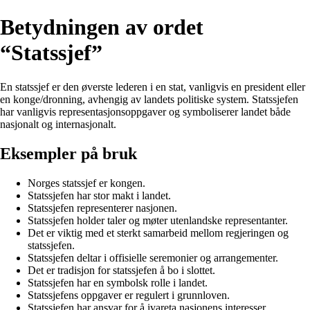
Betydningen av ordet
“Statssjef”
En statssjef er den øverste lederen i en stat, vanligvis en president eller
en konge/dronning, avhengig av landets politiske system. Statssjefen
har vanligvis representasjonsoppgaver og symboliserer landet både
nasjonalt og internasjonalt.
Eksempler på bruk
Norges statssjef er kongen.
Statssjefen har stor makt i landet.
Statssjefen representerer nasjonen.
Statssjefen holder taler og møter utenlandske representanter.
Det er viktig med et sterkt samarbeid mellom regjeringen og
statssjefen.
Statssjefen deltar i offisielle seremonier og arrangementer.
Det er tradisjon for statssjefen å bo i slottet.
Statssjefen har en symbolsk rolle i landet.
Statssjefens oppgaver er regulert i grunnloven.
Statssjefen har ansvar for å ivareta nasjonens interesser.