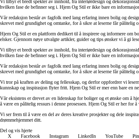
Vi tilbyr et bredt spekter av innhold, fra interiørdesign og dekorasjonsi
hvilken fase de befinner seg i. Hjem Og Stil er ikke bare en informasjons
Vår redaksjon består av fagfolk med lang erfaring innen bolig og design.
skrevet med grundighet og omtanke, for å sikre at leserne får pålitelig 
Hjem Og Stil er en plattform dedikert til å inspirere og informere om bol
elsker. Gjennom nøye utvalgte artikler, guider og tips ønsker vi å gi les
Vi tilbyr et bredt spekter av innhold, fra interiørdesign og dekorasjonsi
hvilken fase de befinner seg i. Hjem Og Stil er ikke bare en informasjons
Vår redaksjon består av fagfolk med lang erfaring innen bolig og design.
skrevet med grundighet og omtanke, for å sikre at leserne får pålitelig 
Vi tror på kraften av deling og fellesskap, og derfor oppfordrer vi le
kunnskap og inspirasjon flyter fritt. Hjem Og Stil er mer enn bare en nett
Vår eksistens er drevet av en lidenskap for boliger og et ønske om å hje
å være en pålitelig ressurs i denne prosessen. Hjem Og Stil er her for å v
Vi ser frem til å være en del av deres kreative prosjekter og dele inspir
drømmehjemmet ditt.
Del og vis hjerte
X
Facebook
Instagram
LinkedIn
YouTube
Pin