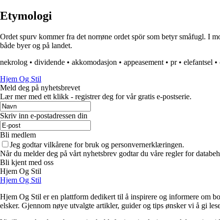
Etymologi
Ordet spurv kommer fra det norrøne ordet spör som betyr småfugl. I moder
både byer og på landet.
nekrolog
•
dividende
•
akkomodasjon
•
appeasement
•
pr
•
elefantsel
•
Hjem Og Stil
Meld deg på nyhetsbrevet
Lær mer med ett klikk - registrer deg for vår gratis e-postserie.
Skriv inn e-postadressen din
Bli medlem
Jeg godtar vilkårene for bruk og personvernerklæringen.
Når du melder deg på vårt nyhetsbrev godtar du våre regler for databeh
Bli kjent med oss
Hjem Og Stil
Hjem Og Stil
Hjem Og Stil er en plattform dedikert til å inspirere og informere om bol
elsker. Gjennom nøye utvalgte artikler, guider og tips ønsker vi å gi les