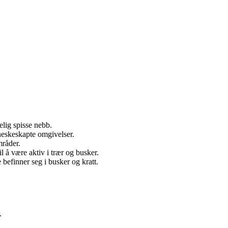
elig spisse nebb.
neskeskapte omgivelser.
mråder.
l å være aktiv i trær og busker.
befinner seg i busker og kratt.
.