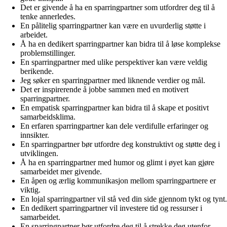
Det er givende å ha en sparringpartner som utfordrer deg til å
tenke annerledes.
En pålitelig sparringpartner kan være en uvurderlig støtte i
arbeidet.
Å ha en dedikert sparringpartner kan bidra til å løse komplekse
problemstillinger.
En sparringpartner med ulike perspektiver kan være veldig
berikende.
Jeg søker en sparringpartner med liknende verdier og mål.
Det er inspirerende å jobbe sammen med en motivert
sparringpartner.
En empatisk sparringpartner kan bidra til å skape et positivt
samarbeidsklima.
En erfaren sparringpartner kan dele verdifulle erfaringer og
innsikter.
En sparringpartner bør utfordre deg konstruktivt og støtte deg i
utviklingen.
Å ha en sparringpartner med humor og glimt i øyet kan gjøre
samarbeidet mer givende.
En åpen og ærlig kommunikasjon mellom sparringpartnere er
viktig.
En lojal sparringpartner vil stå ved din side gjennom tykt og tynt.
En dedikert sparringpartner vil investere tid og ressurser i
samarbeidet.
En sparringpartner bør utfordre deg til å strekke deg utenfor