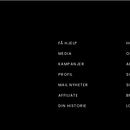
HJEM OG STIL
FÅ HJELP
H
MEDIA
O
KAMPANJER
A
PROFIL
S
MAIL NYHETER
S
AFFILIATE
B
DIN HISTORIE
L