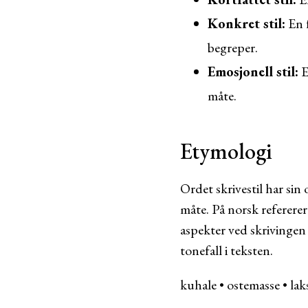
Konkret stil:
En f
begreper.
Emosjonell stil:
E
måte.
Etymologi
Ordet skrivestil har sin o
måte. På norsk refererer
aspekter ved skrivingen 
tonefall i teksten.
kuhale
•
ostemasse
•
lak