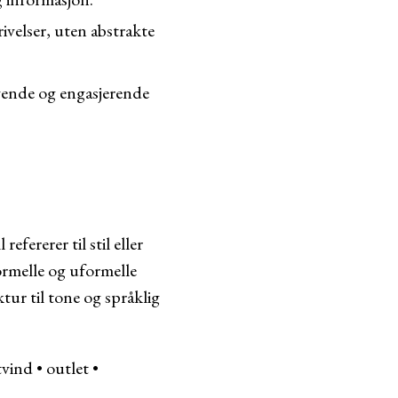
ivelser, uten abstrakte
evende og engasjerende
efererer til stil eller
formelle og uformelle
tur til tone og språklig
tvind
•
outlet
•