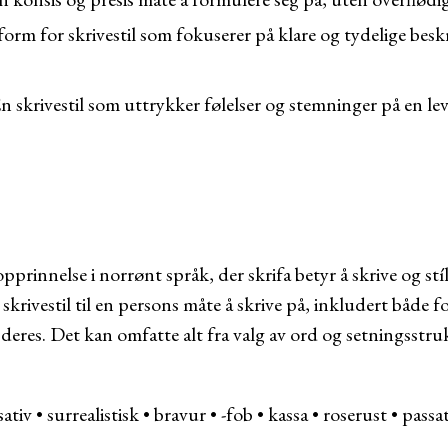
orm for skrivestil som fokuserer på klare og tydelige beskr
n skrivestil som uttrykker følelser og stemninger på en l
pprinnelse i norrønt språk, der skrifa betyr å skrive og stíll r
 skrivestil til en persons måte å skrive på, inkludert både 
deres. Det kan omfatte alt fra valg av ord og setningsstruk
sativ
•
surrealistisk
•
bravur
•
-fob
•
kassa
•
roserust
•
passa