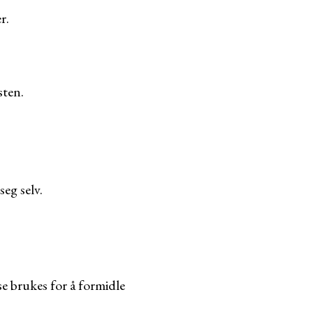
r.
sten.
seg selv.
sse brukes for å formidle