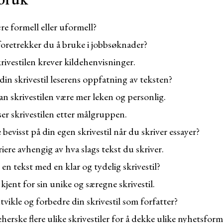
ære formell eller uformell?
 foretrekker du å bruke i jobbsøknader?
ivestilen krever kildehenvisninger.
in skrivestil leserens oppfatning av teksten?
kan skrivestilen være mer leken og personlig.
ser skrivestilen etter målgruppen.
 bevisst på din egen skrivestil når du skriver essayer?
riere avhengig av hva slags tekst du skriver.
e en tekst med en klar og tydelig skrivestil?
kjent for sin unike og særegne skrivestil.
ikle og forbedre din skrivestil som forfatter?
herske flere ulike skrivestiler for å dekke ulike nyhetsform