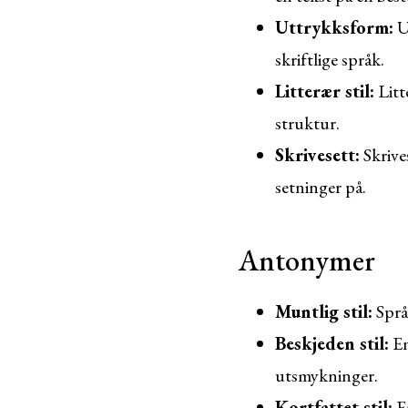
Uttrykksform:
U
skriftlige språk.
Litterær stil:
Litt
struktur.
Skrivesett:
Skrive
setninger på.
Antonymer
Muntlig stil:
Språk
Beskjeden stil:
En
utsmykninger.
Kortfattet stil:
En