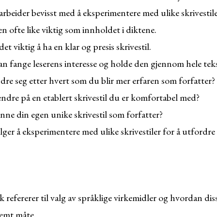
arbeider bevisst med å eksperimentere med ulike skrivestile
len ofte like viktig som innholdet i diktene.
det viktig å ha en klar og presis skrivestil.
kan fange leserens interesse og holde den gjennom hele tek
endre seg etter hvert som du blir mer erfaren som forfatter?
endre på en etablert skrivestil du er komfortabel med?
ne din egen unike skrivestil som forfatter?
ger å eksperimentere med ulike skrivestiler for å utfordre 
kk refererer til valg av språklige virkemidler og hvordan di
temt måte.