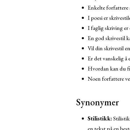
Enkelte forfattere 
I poesi er skrivesti
I faglig skriving er 
En god skrivestil 
Vil din skrivestil 
Er det vanskelig å 
Hvordan kan du fin
Noen forfattere vel
Synonymer
Stilistikk:
Stilisti
en tekst på en bes