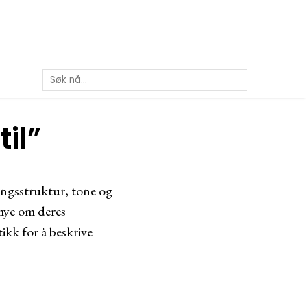
il”
ningsstruktur, tone og
 mye om deres
tikk for å beskrive