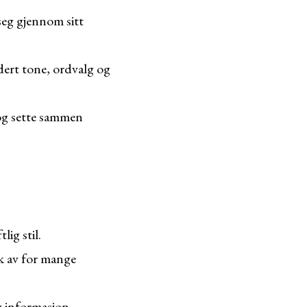
eg gjennom sitt
udert tone, ordvalg og
og sette sammen
lig stil.
k av for mange
g informasjon.