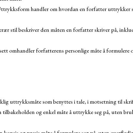
ttrykksform handler om hvordan en forfatter uttrykker s
erær stil beskriver den måten en forfatter skriver på, inkl
sett omhandler forfatterens personlige måte å formulere 
lig uttrykksmåte som benyttes i tale, i motsetning til skrift
 tilbakeholden og enkel måte å uttrykke seg på, uten bru
 konsis og presis måte å formulere seg på, uten overflødi