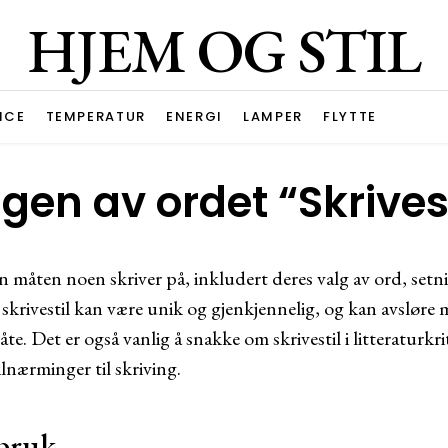
HJEM OG STIL
ICE
TEMPERATUR
ENERGI
LAMPER
FLYTTE
gen av ordet “Skrivest
 den måten noen skriver på, inkludert deres valg av ord, set
s skrivestil kan være unik og gjenkjennelig, og kan avsløre
e. Det er også vanlig å snakke om skrivestil i litteraturkri
tilnærminger til skriving.
bruk