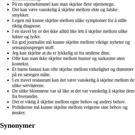
På en stjernehimmel kan man skjelne flere stjernetegn.
Det kan være vanskelig å skjelne mellom ekte og falske
smykker.
Legen må kunne skjelne mellom ulike symptomer for å stille
riktig diagnose.
I en travel by er det ikke alltid like lett å skjelne mellom ulike
lukter og lyder.
En god journalist må kunne skjelne mellom viktige nyheter og
sensasjonspreget stoff.
Jeg kan skjelne at du er lykkelig ut fra smilene dine.
Ofte kan man ikke skjelne mellom humor og sarkasme uten
kontekst.
Et barns fantasi kan ofte skjelne mellom virkelighet og drømmer
på en særegen måte.
I en travel restaurant kan det være vanskelig å skjelne mellom de
ulike servitørene.
De ulike blomstene var så like at det var vanskelig å skjelne dem
fra hverandre.
Det er viktig å skjelne mellom egne behov og andres behov.
Politikerne må kunne skjelne mellom velgerne sine behov og
ønsker.
Synonymer