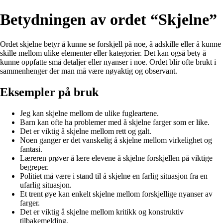
Betydningen av ordet “Skjelne”
Ordet skjelne betyr å kunne se forskjell på noe, å adskille eller å kunne
skille mellom ulike elementer eller kategorier. Det kan også bety å
kunne oppfatte små detaljer eller nyanser i noe. Ordet blir ofte brukt i
sammenhenger der man må være nøyaktig og observant.
Eksempler på bruk
Jeg kan skjelne mellom de ulike fugleartene.
Barn kan ofte ha problemer med å skjelne farger som er like.
Det er viktig å skjelne mellom rett og galt.
Noen ganger er det vanskelig å skjelne mellom virkelighet og
fantasi.
Læreren prøver å lære elevene å skjelne forskjellen på viktige
begreper.
Politiet må være i stand til å skjelne en farlig situasjon fra en
ufarlig situasjon.
Et trent øye kan enkelt skjelne mellom forskjellige nyanser av
farger.
Det er viktig å skjelne mellom kritikk og konstruktiv
tilbakemelding.