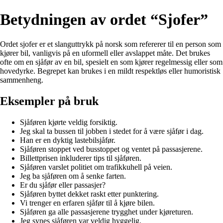
Betydningen av ordet “Sjofer”
Ordet sjofer er et slanguttrykk på norsk som refererer til en person som
kjører bil, vanligvis på en uformell eller avslappet måte. Det brukes
ofte om en sjåfør av en bil, spesielt en som kjører regelmessig eller som
hovedyrke. Begrepet kan brukes i en mildt respektløs eller humoristisk
sammenheng.
Eksempler på bruk
Sjåføren kjørte veldig forsiktig.
Jeg skal ta bussen til jobben i stedet for å være sjåfør i dag.
Han er en dyktig lastebilsjåfør.
Sjåføren stoppet ved busstoppet og ventet på passasjerene.
Billettprisen inkluderer tips til sjåføren.
Sjåføren varslet politiet om trafikkuhell på veien.
Jeg ba sjåføren om å senke farten.
Er du sjåfør eller passasjer?
Sjåføren byttet dekket raskt etter punktering.
Vi trenger en erfaren sjåfør til å kjøre bilen.
Sjåføren ga alle passasjerene trygghet under kjøreturen.
Jeg synes sjåføren var veldig hyggelig.