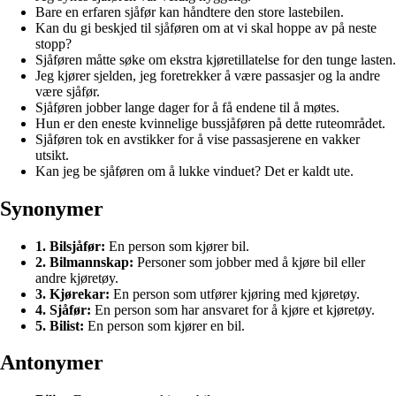
Bare en erfaren sjåfør kan håndtere den store lastebilen.
Kan du gi beskjed til sjåføren om at vi skal hoppe av på neste
stopp?
Sjåføren måtte søke om ekstra kjøretillatelse for den tunge lasten.
Jeg kjører sjelden, jeg foretrekker å være passasjer og la andre
være sjåfør.
Sjåføren jobber lange dager for å få endene til å møtes.
Hun er den eneste kvinnelige bussjåføren på dette ruteområdet.
Sjåføren tok en avstikker for å vise passasjerene en vakker
utsikt.
Kan jeg be sjåføren om å lukke vinduet? Det er kaldt ute.
Synonymer
1. Bilsjåfør:
En person som kjører bil.
2. Bilmannskap:
Personer som jobber med å kjøre bil eller
andre kjøretøy.
3. Kjørekar:
En person som utfører kjøring med kjøretøy.
4. Sjåfør:
En person som har ansvaret for å kjøre et kjøretøy.
5. Bilist:
En person som kjører en bil.
Antonymer