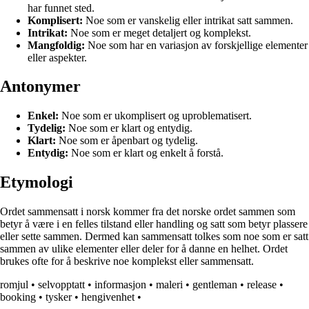
har funnet sted.
Komplisert:
Noe som er vanskelig eller intrikat satt sammen.
Intrikat:
Noe som er meget detaljert og komplekst.
Mangfoldig:
Noe som har en variasjon av forskjellige elementer
eller aspekter.
Antonymer
Enkel:
Noe som er ukomplisert og uproblematisert.
Tydelig:
Noe som er klart og entydig.
Klart:
Noe som er åpenbart og tydelig.
Entydig:
Noe som er klart og enkelt å forstå.
Etymologi
Ordet sammensatt i norsk kommer fra det norske ordet sammen som
betyr å være i en felles tilstand eller handling og satt som betyr plassere
eller sette sammen. Dermed kan sammensatt tolkes som noe som er satt
sammen av ulike elementer eller deler for å danne en helhet. Ordet
brukes ofte for å beskrive noe komplekst eller sammensatt.
romjul
•
selvopptatt
•
informasjon
•
maleri
•
gentleman
•
release
•
booking
•
tysker
•
hengivenhet
•