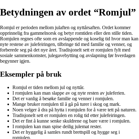
Betydningen av ordet “Romjul”
Romjul er perioden mellom julaften og nyttårsaften. Ordet kommer
opprinnelig fra gammelnorsk og betyr romtiden eller den stille tiden.
Romjulen regnes ofte som en avslappende og koselig tid hvor man kan
nyte restene av julefeiringen, tilbringe tid med familie og venner, og
forberede seg på det nye året. Tradisjonelt sett er romjulen fylt med
sosiale sammenkomster, julegavebytting og avslapning før hverdagen
begynner igjen.
Eksempler på bruk
Romjul er tiden mellom jul og nyttår.
I romjulen kan man slappe av og nyte resten av juleferien.
Det er vanlig å besøke familie og venner i romjulen.
Mange bruker romjulen til å gå på turer i skog og mark.
Noen velger å dra på hytta i romjulen for å være tett på naturen.
Tradisjonelt sett er romjulen en rolig tid etter julefeiringen.
Det er fint å kunne senke skuldrene og bare være i romjulen.
I romjulen kan man spise deilig julemat rester.
Det er hyggelig å samles rundt brettspill og hygge seg i
romjulen.