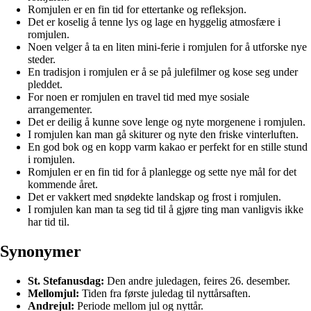
Romjulen er en fin tid for ettertanke og refleksjon.
Det er koselig å tenne lys og lage en hyggelig atmosfære i
romjulen.
Noen velger å ta en liten mini-ferie i romjulen for å utforske nye
steder.
En tradisjon i romjulen er å se på julefilmer og kose seg under
pleddet.
For noen er romjulen en travel tid med mye sosiale
arrangementer.
Det er deilig å kunne sove lenge og nyte morgenene i romjulen.
I romjulen kan man gå skiturer og nyte den friske vinterluften.
En god bok og en kopp varm kakao er perfekt for en stille stund
i romjulen.
Romjulen er en fin tid for å planlegge og sette nye mål for det
kommende året.
Det er vakkert med snødekte landskap og frost i romjulen.
I romjulen kan man ta seg tid til å gjøre ting man vanligvis ikke
har tid til.
Synonymer
St. Stefanusdag:
Den andre juledagen, feires 26. desember.
Mellomjul:
Tiden fra første juledag til nyttårsaften.
Andrejul:
Periode mellom jul og nyttår.