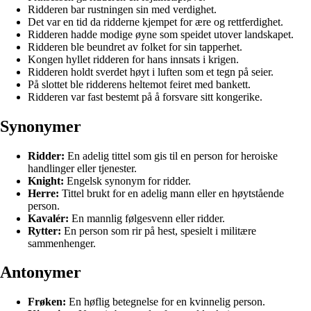
Ridderen bar rustningen sin med verdighet.
Det var en tid da ridderne kjempet for ære og rettferdighet.
Ridderen hadde modige øyne som speidet utover landskapet.
Ridderen ble beundret av folket for sin tapperhet.
Kongen hyllet ridderen for hans innsats i krigen.
Ridderen holdt sverdet høyt i luften som et tegn på seier.
På slottet ble ridderens heltemot feiret med bankett.
Ridderen var fast bestemt på å forsvare sitt kongerike.
Synonymer
Ridder:
En adelig tittel som gis til en person for heroiske
handlinger eller tjenester.
Knight:
Engelsk synonym for ridder.
Herre:
Tittel brukt for en adelig mann eller en høytstående
person.
Kavalér:
En mannlig følgesvenn eller ridder.
Rytter:
En person som rir på hest, spesielt i militære
sammenhenger.
Antonymer
Frøken:
En høflig betegnelse for en kvinnelig person.