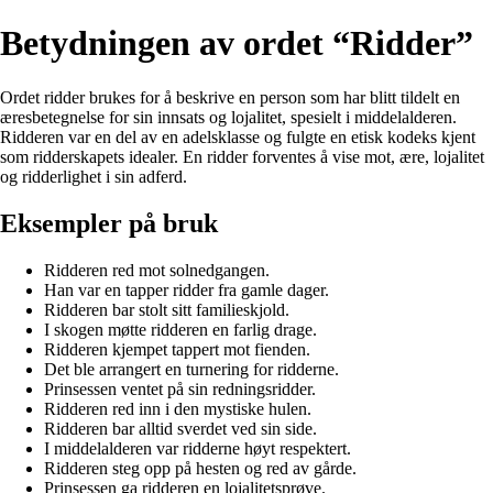
Betydningen av ordet “Ridder”
Ordet ridder brukes for å beskrive en person som har blitt tildelt en
æresbetegnelse for sin innsats og lojalitet, spesielt i middelalderen.
Ridderen var en del av en adelsklasse og fulgte en etisk kodeks kjent
som ridderskapets idealer. En ridder forventes å vise mot, ære, lojalitet
og ridderlighet i sin adferd.
Eksempler på bruk
Ridderen red mot solnedgangen.
Han var en tapper ridder fra gamle dager.
Ridderen bar stolt sitt familieskjold.
I skogen møtte ridderen en farlig drage.
Ridderen kjempet tappert mot fienden.
Det ble arrangert en turnering for ridderne.
Prinsessen ventet på sin redningsridder.
Ridderen red inn i den mystiske hulen.
Ridderen bar alltid sverdet ved sin side.
I middelalderen var ridderne høyt respektert.
Ridderen steg opp på hesten og red av gårde.
Prinsessen ga ridderen en lojalitetsprøve.