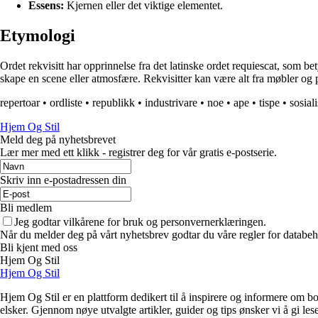
Essens:
Kjernen eller det viktige elementet.
Etymologi
Ordet rekvisitt har opprinnelse fra det latinske ordet requiescat, som bety
skape en scene eller atmosfære. Rekvisitter kan være alt fra møbler og 
repertoar
•
ordliste
•
republikk
•
industrivare
•
noe
•
ape
•
tispe
•
sosial
Hjem Og Stil
Meld deg på nyhetsbrevet
Lær mer med ett klikk - registrer deg for vår gratis e-postserie.
Skriv inn e-postadressen din
Bli medlem
Jeg godtar vilkårene for bruk og personvernerklæringen.
Når du melder deg på vårt nyhetsbrev godtar du våre regler for databeh
Bli kjent med oss
Hjem Og Stil
Hjem Og Stil
Hjem Og Stil er en plattform dedikert til å inspirere og informere om bol
elsker. Gjennom nøye utvalgte artikler, guider og tips ønsker vi å gi les