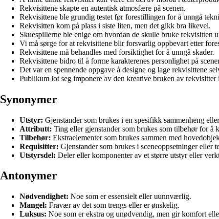
Rekvisittene skapte en autentisk atmosfære på scenen.
Rekvisittene ble grundig testet før forestillingen for å unngå tekni
Rekvisitten kom på plass i siste liten, men det gikk bra likevel.
Skuespillerne ble enige om hvordan de skulle bruke rekvisitten u
Vi må sørge for at rekvisittene blir forsvarlig oppbevart etter fores
Rekvisittene må behandles med forsiktighet for å unngå skader.
Rekvisittene bidro til å forme karakterenes personlighet på scene
Det var en spennende oppgave å designe og lage rekvisittene sel
Publikum lot seg imponere av den kreative bruken av rekvisitter i 
Synonymer
Utstyr:
Gjenstander som brukes i en spesifikk sammenheng eller 
Attributt:
Ting eller gjenstander som brukes som tilbehør for å k
Tilbehør:
Ekstraelementer som brukes sammen med hovedobjektet 
Requisitter:
Gjenstander som brukes i sceneoppsetninger eller te
Utstyrsdel:
Deler eller komponenter av et større utstyr eller verk
Antonymer
Nødvendighet:
Noe som er essensielt eller uunnværlig.
Mangel:
Fravær av det som trengs eller er ønskelig.
Luksus:
Noe som er ekstra og unødvendig, men gir komfort elle