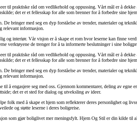
deer til praktiske råd om vedlikehold og oppussing. Vårt mål er å dekke al
kilde; det er et fellesskap for alle som brenner for å forbedre sine hjem
 De bringer med seg en dyp forståelse av trender, materialer og teknikke
og relevant informasjon.
ig og interiør. Vår visjon er å skape et rom hvor leserne kan finne verdi
erne verktøyene de trenger for å ta informerte beslutninger i sine boligpr
deer til praktiske råd om vedlikehold og oppussing. Vårt mål er å dekke al
kilde; det er et fellesskap for alle som brenner for å forbedre sine hjem
 De bringer med seg en dyp forståelse av trender, materialer og teknikke
og relevant informasjon.
serne til å engasjere seg med oss. Gjennom kommentarer, deling av egne 
side; det er et sted for dialog og utveksling av ideer.
lpe folk med å skape et hjem som reflekterer deres personlighet og livsst
eilede og støtte leserne i deres boligreise.
asjon som gjør boliglivet mer meningsfylt. Hjem Og Stil er din kilde til a