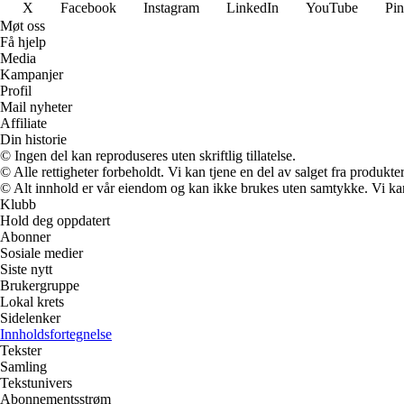
X
Facebook
Instagram
LinkedIn
YouTube
Pin
Møt oss
Få hjelp
Media
Kampanjer
Profil
Mail nyheter
Affiliate
Din historie
© Ingen del kan reproduseres uten skriftlig tillatelse.
© Alle rettigheter forbeholdt. Vi kan tjene en del av salget fra produkt
© Alt innhold er vår eiendom og kan ikke brukes uten samtykke. Vi kan mo
Klubb
Hold deg oppdatert
Abonner
Sosiale medier
Siste nytt
Brukergruppe
Lokal krets
Sidelenker
Innholdsfortegnelse
Tekster
Samling
Tekstunivers
Abonnementsstrøm