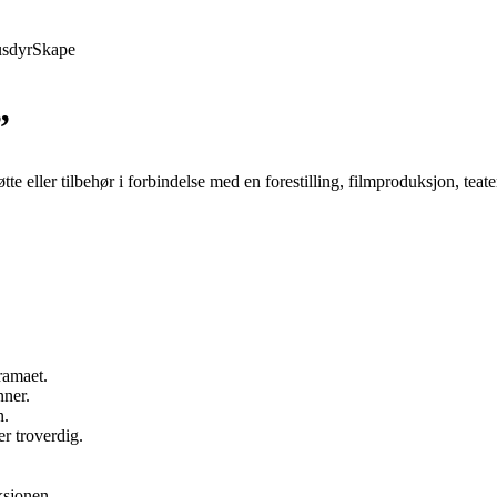
sdyr
Skape
”
tte eller tilbehør i forbindelse med en forestilling, filmproduksjon, teater
dramaet.
nner.
n.
r troverdig.
ksjonen.