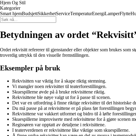
Hjem Og Stil
Kategorier
Smart hjem
Budsjett
Sikkerhet
Service
Temperatur
Energi
Lamper
Flytte
Hu
Betydningen av ordet “Rekvisitt
Ordet rekvisitt refererer til gjenstander eller objekter som brukes som stø
troverdig uttrykk til den visuelle fremstillingen.
Eksempler på bruk
Rekvisitten var viktig for å skape riktig stemning.
Vi mangler noen rekvisitter til teaterforestillingen.
Skuespillerne øvde på å bruke rekvisittene riktig.
Rekvisittene ble nøye valgt ut for å passe til scenen.
Det var en utfordring å finne riktige rekvisitter til det historiske 
Du må passe på at rekvisittene er på plass før forestillingen begy
Rekvisittene var vakkert utformet og bidro til å løfte forestillinge
Skuespillerne improviserte med rekvisittene for å gjøre scenen me
Regissøren var opptatt av detaljene i rekvisittene.
I teaterverdenen er rekvisittene like viktige som skuespillerne.
Å finne unike rekvisitter kan være en del av moroa i teaterprodu