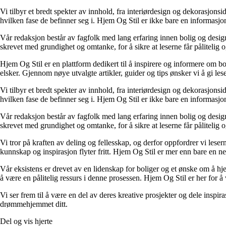
Vi tilbyr et bredt spekter av innhold, fra interiørdesign og dekorasjonsi
hvilken fase de befinner seg i. Hjem Og Stil er ikke bare en informasjons
Vår redaksjon består av fagfolk med lang erfaring innen bolig og design.
skrevet med grundighet og omtanke, for å sikre at leserne får pålitelig 
Hjem Og Stil er en plattform dedikert til å inspirere og informere om bol
elsker. Gjennom nøye utvalgte artikler, guider og tips ønsker vi å gi les
Vi tilbyr et bredt spekter av innhold, fra interiørdesign og dekorasjonsi
hvilken fase de befinner seg i. Hjem Og Stil er ikke bare en informasjons
Vår redaksjon består av fagfolk med lang erfaring innen bolig og design.
skrevet med grundighet og omtanke, for å sikre at leserne får pålitelig 
Vi tror på kraften av deling og fellesskap, og derfor oppfordrer vi le
kunnskap og inspirasjon flyter fritt. Hjem Og Stil er mer enn bare en nett
Vår eksistens er drevet av en lidenskap for boliger og et ønske om å hje
å være en pålitelig ressurs i denne prosessen. Hjem Og Stil er her for å v
Vi ser frem til å være en del av deres kreative prosjekter og dele inspir
drømmehjemmet ditt.
Del og vis hjerte