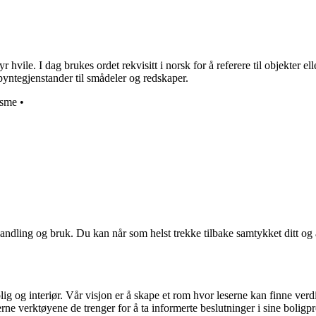
r hvile. I dag brukes ordet rekvisitt i norsk for å referere til objekter e
pyntegjenstander til smådeler og redskaper.
isme
•
andling og bruk. Du kan når som helst trekke tilbake samtykket ditt og
ig og interiør. Vår visjon er å skape et rom hvor leserne kan finne verdi
erne verktøyene de trenger for å ta informerte beslutninger i sine boligpr