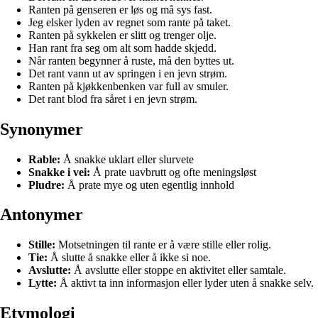
Ranten på genseren er løs og må sys fast.
Jeg elsker lyden av regnet som rante på taket.
Ranten på sykkelen er slitt og trenger olje.
Han rant fra seg om alt som hadde skjedd.
Når ranten begynner å ruste, må den byttes ut.
Det rant vann ut av springen i en jevn strøm.
Ranten på kjøkkenbenken var full av smuler.
Det rant blod fra såret i en jevn strøm.
Synonymer
Rable:
Å snakke uklart eller slurvete
Snakke i vei:
Å prate uavbrutt og ofte meningsløst
Pludre:
Å prate mye og uten egentlig innhold
Antonymer
Stille:
Motsetningen til rante er å være stille eller rolig.
Tie:
Å slutte å snakke eller å ikke si noe.
Avslutte:
Å avslutte eller stoppe en aktivitet eller samtale.
Lytte:
Å aktivt ta inn informasjon eller lyder uten å snakke selv.
Etymologi