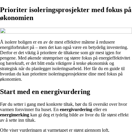
Prioriter isoleringsprosjekter med fokus på
økonomien
Å isolere boligen er en av de mest effektive måtene å redusere
energiforbruket på – men det kan også være en betydelig investering.
Derfor er det viktig å prioritere de tiltakene som gir mest igjen for
pengene. Med økende strømpriser og større fokus på energieffektivitet
og bærekraft, er det blitt enda viktigere å tenke økonomisk og
strategisk når du planlegger isoleringsarbeid. Her får du en guide til
hvordan du kan prioritere isoleringsprosjektene dine med fokus på
økonomien.
Start med en energivurdering
Før du setter i gang med konkrete tiltak, bør du få oversikt over hvor
varmen forsvinner fra huset. En
energivurdering
eller en
energimerking
kan gi deg et tydelig bilde av hvor du får størst effekt
av å sette inn tiltak.
Ofte viser vurderingen at varmetapet er størst gjennom loft,