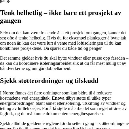
gang.
Tenk helhetlig – ikke bare ett prosjekt av
gangen
Selv om det kan være fristende å ta ett prosjekt om gangen, lønner det
seg ofte å tenke helhetlig. Hvis du for eksempel planlegger å bytte tak
om noen år, kan det være lurt å vente med loftisoleringen til du kan
kombinere prosjektene. Da sparer du både tid og penger.
Det samme gjelder hvis du skal bytte vinduer eller pusse opp fasaden –
da kan du koordinere isoleringsarbeidet slik at du får mest mulig ut av
håndverkerne og unngår dobbeltarbeid.
Sjekk støtteordninger og tilskudd
I Norge finnes det flere ordninger som kan bidra til å redusere
kostnadene ved energitiltak.
Enova
tilbyr støtte til ulike typer
energiforbedringer, blant annet etterisolering, utskifting av vinduer og
tetting av luftlekkasjer. For å få støtte må arbeidet som regel utføres av
fagfolk, og du må kunne dokumentere energibesparelsen.
Sjekk alltid de gjeldende reglene før du setter i gang – støtteordningene
endres fra tid til annen, og det kan være forskjeller i hva som