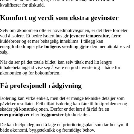
kvalifiserer for tilskudd.
Komfort og verdi som ekstra gevinster
Selv om økonomien ofte er hovedmotivasjonen, er det flere fordeler
ved å isolere. Et bedre isolert hus gir
jevnere temperatur
, færre
kuldebroer og et mer behagelig inneklima. I tillegg kan
energiforbedringer øke
boligens verdi
og gjøre den mer attraktiv ved
salg.
Når du ser på det totale bildet, kan selv tiltak med litt lengre
tilbakebetalingstid vise seg å være en god investering – både for
økonomien og for bokomforten.
Få profesjonell rådgivning
Isolering kan virke enkelt, men det er mange tekniske detaljer som
påvirker resultatet. Feil utført isolering kan føre til fuktproblemer og
skader på konstruksjonen. Derfor er det lurt å få råd fra en
energirådgiver
eller
byggmester
før du starter.
De kan hjelpe deg med å lage en prioriteringsplan som tar hensyn til
både økonomi, byggeteknikk og fremtidige behov.