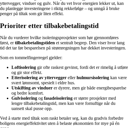
yttervegger, vinduer og gulv. Når du vet hvor energien lekker ut, kan
du planlegge investeringene i riktig rekkefølge – og unngå å bruke
penger på tiltak som gir liten effekt.
Prioriter etter tilbakebetalingstid
Når du vurderer hvilke isoleringsprosjekter som bør gjennomføres
først, er
tilbakebetalingstiden
et sentralt begrep. Den viser hvor lang
tid det tar før besparelsen på strømregningen har dekket investeringen.
Som en tommelfingerregel gjelder:
Loftisolering
gir ofte raskest gevinst, fordi det er rimelig å utføre
og gir stor effekt.
Etterisolering av yttervegger
eller
hulmursisolering
kan være
svært lønnsomt, spesielt i eldre hus.
Utskifting av vinduer
er dyrere, men gir både energibesparelse
og bedre komfort.
Gulvisolering
og
fasadeisolering
er større prosjekter med
lengre tilbakebetalingstid, men kan være fornuftige når du
uansett skal pusse opp.
Ved å starte med tiltak som raskt betaler seg, kan du gradvis forbedre
boligens energieffektivitet uten å belaste økonomien for mye på én