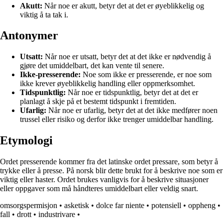
Akutt:
Når noe er akutt, betyr det at det er øyeblikkelig og
viktig å ta tak i.
Antonymer
Utsatt:
Når noe er utsatt, betyr det at det ikke er nødvendig å
gjøre det umiddelbart, det kan vente til senere.
Ikke-presserende:
Noe som ikke er presserende, er noe som
ikke krever øyeblikkelig handling eller oppmerksomhet.
Tidspunktlig:
Når noe er tidspunktlig, betyr det at det er
planlagt å skje på et bestemt tidspunkt i fremtiden.
Ufarlig:
Når noe er ufarlig, betyr det at det ikke medfører noen
trussel eller risiko og derfor ikke trenger umiddelbar handling.
Etymologi
Ordet presserende kommer fra det latinske ordet pressare, som betyr å
trykke eller å presse. På norsk blir dette brukt for å beskrive noe som er
viktig eller haster. Ordet brukes vanligvis for å beskrive situasjoner
eller oppgaver som må håndteres umiddelbart eller veldig snart.
omsorgspermisjon
•
asketisk
•
dolce far niente
•
potensiell
•
oppheng
•
fall
•
drott
•
industrivare
•