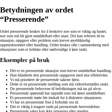
Betydningen av ordet
“Presserende”
Ordet presserende brukes for å beskrive noe som er viktig og haster,
noe som må bli gjort umiddelbart eller snart. Det kan referere til en
situasjon, oppgave eller problem som krever øyeblikkelig
oppmerksomhet eller handling. Ordet brukes ofte i sammenheng med
situasjoner som er kritiske eller nødvendige å løse raskt.
Eksempler på bruk
Det er en presserende situasjon som krever umiddelbar handling.
Han håndterte den presserende oppgaven med stor effektivitet.
Vi må prioritere de presserende sakene først.
Dette er en presserende melding som må videreformidles raskt.
De presserende behovene til befolkningen må tas på alvor.
Presserende spørsmål har oppstått som må løses umiddelbart.
Et presserende møte ble innkalt for å diskutere situasjonen.
Vi har en presserende frist å forholde oss til.
Det er viktig å reagere raskt på presserende henvendelser.
Presserende saker kan ikke ignoreres eller utsettes.