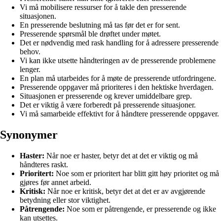
Vi må mobilisere ressurser for å takle den presserende
situasjonen.
En presserende beslutning må tas før det er for sent.
Presserende spørsmål ble drøftet under møtet.
Det er nødvendig med rask handling for å adressere presserende
behov.
Vi kan ikke utsette håndteringen av de presserende problemene
lenger.
En plan må utarbeides for å møte de presserende utfordringene.
Presserende oppgaver må prioriteres i den hektiske hverdagen.
Situasjonen er presserende og krever umiddelbare grep.
Det er viktig å være forberedt på presserende situasjoner.
Vi må samarbeide effektivt for å håndtere presserende oppgaver.
Synonymer
Haster:
Når noe er haster, betyr det at det er viktig og må
håndteres raskt.
Prioritert:
Noe som er prioritert har blitt gitt høy prioritet og må
gjøres før annet arbeid.
Kritisk:
Når noe er kritisk, betyr det at det er av avgjørende
betydning eller stor viktighet.
Påtrengende:
Noe som er påtrengende, er presserende og ikke
kan utsettes.