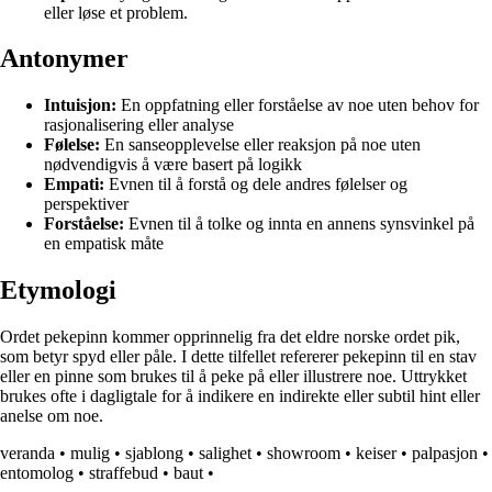
eller løse et problem.
Antonymer
Intuisjon:
En oppfatning eller forståelse av noe uten behov for
rasjonalisering eller analyse
Følelse:
En sanseopplevelse eller reaksjon på noe uten
nødvendigvis å være basert på logikk
Empati:
Evnen til å forstå og dele andres følelser og
perspektiver
Forståelse:
Evnen til å tolke og innta en annens synsvinkel på
en empatisk måte
Etymologi
Ordet pekepinn kommer opprinnelig fra det eldre norske ordet pik,
som betyr spyd eller påle. I dette tilfellet refererer pekepinn til en stav
eller en pinne som brukes til å peke på eller illustrere noe. Uttrykket
brukes ofte i dagligtale for å indikere en indirekte eller subtil hint eller
anelse om noe.
veranda
•
mulig
•
sjablong
•
salighet
•
showroom
•
keiser
•
palpasjon
•
entomolog
•
straffebud
•
baut
•