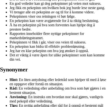
En god veileder kan gi deg pekepinner på veien mot suksess.
Jeg fikk en pekepinn om hvilken bok jeg burde lese neste gang.
Vi trenger alle en pekepinn av og til for å komme videre.
Pekepinnen viser oss retningen vi bør følge.
En pekepinn kan være avgjørende for å ta riktig beslutning.
Å ha en pekepinn på hva som forventes kan hjelpe deg å
prestere bedre.
Rapporten inneholder flere nyttige pekepinner for
markedsføringsteamet.
Pekepinnen vi fikk i går, viser oss veien til suksess.
En pekepinn kan bidra til effektiv problemløsning.
Jeg har en klar pekepinn om hva jeg ønsker å oppnå.
Det er viktig å være åpen for ulike pekepinner som kan komme
din vei.
Synonymer
Hint:
En liten antydning eller ledetråd som hjelper til med å løse
en oppgave eller forstå en situasjon.
Råd:
En veiledning eller anbefaling om hva som bør gjøres i en
bestemt situasjon.
Anvisning:
En instruks om hvordan noe skal gjøres, vanligvis
med pekepil eller veiledning.
Tips:
En nyttig anbefaling eller råd for å oppnå et bestemt mål