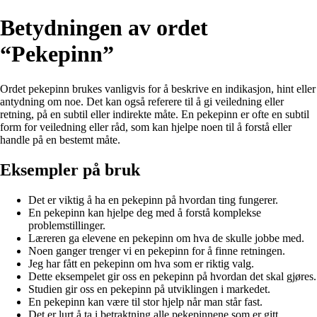
Betydningen av ordet
“Pekepinn”
Ordet pekepinn brukes vanligvis for å beskrive en indikasjon, hint eller
antydning om noe. Det kan også referere til å gi veiledning eller
retning, på en subtil eller indirekte måte. En pekepinn er ofte en subtil
form for veiledning eller råd, som kan hjelpe noen til å forstå eller
handle på en bestemt måte.
Eksempler på bruk
Det er viktig å ha en pekepinn på hvordan ting fungerer.
En pekepinn kan hjelpe deg med å forstå komplekse
problemstillinger.
Læreren ga elevene en pekepinn om hva de skulle jobbe med.
Noen ganger trenger vi en pekepinn for å finne retningen.
Jeg har fått en pekepinn om hva som er riktig valg.
Dette eksempelet gir oss en pekepinn på hvordan det skal gjøres.
Studien gir oss en pekepinn på utviklingen i markedet.
En pekepinn kan være til stor hjelp når man står fast.
Det er lurt å ta i betraktning alle pekepinnene som er gitt.