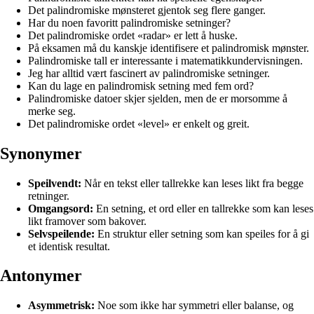
Det palindromiske mønsteret gjentok seg flere ganger.
Har du noen favoritt palindromiske setninger?
Det palindromiske ordet «radar» er lett å huske.
På eksamen må du kanskje identifisere et palindromisk mønster.
Palindromiske tall er interessante i matematikkundervisningen.
Jeg har alltid vært fascinert av palindromiske setninger.
Kan du lage en palindromisk setning med fem ord?
Palindromiske datoer skjer sjelden, men de er morsomme å
merke seg.
Det palindromiske ordet «level» er enkelt og greit.
Synonymer
Speilvendt:
Når en tekst eller tallrekke kan leses likt fra begge
retninger.
Omgangsord:
En setning, et ord eller en tallrekke som kan leses
likt framover som bakover.
Selvspeilende:
En struktur eller setning som kan speiles for å gi
et identisk resultat.
Antonymer
Asymmetrisk:
Noe som ikke har symmetri eller balanse, og