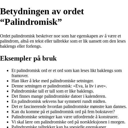
Betydningen av ordet
“Palindromisk”
Ordet palindromisk beskriver noe som har egenskapen av å være et
palindrom, altså en tekst eller tallrekke som er lik uansett om den leses
baklengs eller forlengs.
Eksempler på bruk
Et palindromisk ord er et ord som kan leses likt baklengs som
framover.
Han liker å leke med palindromiske setninger.
Denne setningen er palindromisk: «Eva, la liv i ave».
Palindromiske tall er tall som er like baklengs.
Det finnes mange palindromiske datoer i kalenderen.
En palindromisk sekvens har symmetri rundt midten.
Det er fascinerende hvordan palindromiske mønstre kan dannes.
Kan du komme på et palindromisk ord på fem bokstaver?
Palindromiske setninger kan være utfordrende å konstruere.
Vi skal lære om palindromiske ord på norskleksjonen i morgen.
Palindromiske tallrekker kan ha spesielle egenskaper.