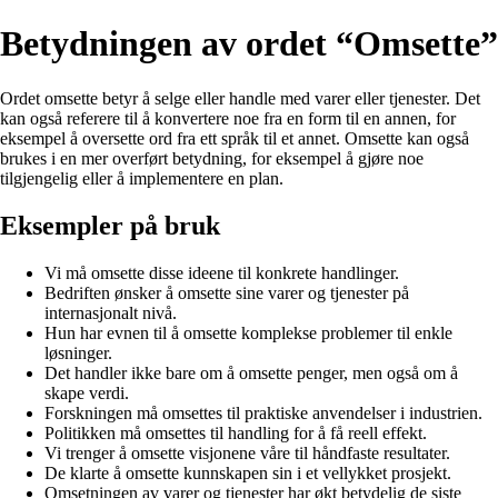
Betydningen av ordet “Omsette”
Ordet omsette betyr å selge eller handle med varer eller tjenester. Det
kan også referere til å konvertere noe fra en form til en annen, for
eksempel å oversette ord fra ett språk til et annet. Omsette kan også
brukes i en mer overført betydning, for eksempel å gjøre noe
tilgjengelig eller å implementere en plan.
Eksempler på bruk
Vi må omsette disse ideene til konkrete handlinger.
Bedriften ønsker å omsette sine varer og tjenester på
internasjonalt nivå.
Hun har evnen til å omsette komplekse problemer til enkle
løsninger.
Det handler ikke bare om å omsette penger, men også om å
skape verdi.
Forskningen må omsettes til praktiske anvendelser i industrien.
Politikken må omsettes til handling for å få reell effekt.
Vi trenger å omsette visjonene våre til håndfaste resultater.
De klarte å omsette kunnskapen sin i et vellykket prosjekt.
Omsetningen av varer og tjenester har økt betydelig de siste