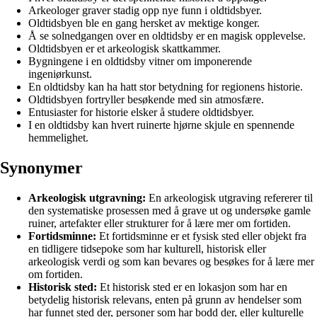
Arkeologer graver stadig opp nye funn i oldtidsbyer.
Oldtidsbyen ble en gang hersket av mektige konger.
Å se solnedgangen over en oldtidsby er en magisk opplevelse.
Oldtidsbyen er et arkeologisk skattkammer.
Bygningene i en oldtidsby vitner om imponerende
ingeniørkunst.
En oldtidsby kan ha hatt stor betydning for regionens historie.
Oldtidsbyen fortryller besøkende med sin atmosfære.
Entusiaster for historie elsker å studere oldtidsbyer.
I en oldtidsby kan hvert ruinerte hjørne skjule en spennende
hemmelighet.
Synonymer
Arkeologisk utgravning:
En arkeologisk utgraving refererer til
den systematiske prosessen med å grave ut og undersøke gamle
ruiner, artefakter eller strukturer for å lære mer om fortiden.
Fortidsminne:
Et fortidsminne er et fysisk sted eller objekt fra
en tidligere tidsepoke som har kulturell, historisk eller
arkeologisk verdi og som kan bevares og besøkes for å lære mer
om fortiden.
Historisk sted:
Et historisk sted er en lokasjon som har en
betydelig historisk relevans, enten på grunn av hendelser som
har funnet sted der, personer som har bodd der, eller kulturelle