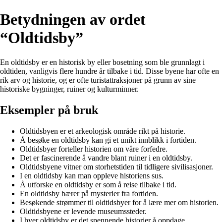
Betydningen av ordet
“Oldtidsby”
En oldtidsby er en historisk by eller bosetning som ble grunnlagt i
oldtiden, vanligvis flere hundre år tilbake i tid. Disse byene har ofte en
rik arv og historie, og er ofte turistattraksjoner på grunn av sine
historiske bygninger, ruiner og kulturminner.
Eksempler på bruk
Oldtidsbyen er et arkeologisk område rikt på historie.
Å besøke en oldtidsby kan gi et unikt innblikk i fortiden.
Oldtidsbyer forteller historien om våre forfedre.
Det er fascinerende å vandre blant ruiner i en oldtidsby.
Oldtidsbyene vitner om storhetstiden til tidligere sivilisasjoner.
I en oldtidsby kan man oppleve historiens sus.
Å utforske en oldtidsby er som å reise tilbake i tid.
En oldtidsby bærer på mysterier fra fortiden.
Besøkende strømmer til oldtidsbyer for å lære mer om historien.
Oldtidsbyene er levende museumssteder.
I hver oldtidsby er det spennende historier å oppdage.