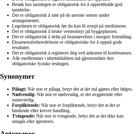
Besøk hos tannlegen er obligatorisk for å opprettholde god
tannhelse.
Det er obligatorisk å sitte på de anviste setene under
arrangementet.
Legetimen er obligatorisk før du kan få resept på medisinene.
Det er obligatorisk å bruke verneutstyr på byggeplassen.
Det er obligatorisk å delta på brannøvelsen i morgen formiddag.
Eksamensforberedelsene er obligatoriske for å oppnå gode
resultater.
Det er obligatorisk å registrere deg ved ankomst til konferansen.
Alle medlemmer i idrettsklubben må gjennomføre den
obligatoriske fysiske testingen.
Synonymer
Pålagt:
Når noe er pålagt, betyr det at det må gjøres eller følges.
Nødvendig:
Når noe er nødvendig, er det avgjørende eller
uunnværlig.
Forpliktende:
Når noe er forpliktende, betyr det at det er
bindende eller krever handling.
Tvingende:
Når noe er tvingende, betyr det at det ikke kan
unngås eller ignoreres.
Antonymer