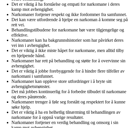
Det er viktig å ha forståelse og empati for narkomane i deres
kamp mot avhengighet.
Narkomaner fortjener respekt og ikke fordommer fra samfunnet.
Det kan være utfordrende å hjelpe en narkoman å komme seg på
rett vei.
Behandlingstilbudene for narkomane bør være tilgjengelige og
effektive.
Narkomaner kan ha bakgrunnshistorier som har påvirket deres
vei inn i avhengighet.
Det er viktig å ikke miste håpet for narkomane, men alltid tilby
en hjelpende hånd.
Narkomaner har rett på behandling og støtte for å overvinne sin
avhengighet.
Det er viktig å jobbe forebyggende for å hindre flere tilfeller av
narkomani i samfunnet.
Narkomaner kan oppleve store utfordringer i å bryte sitt
avhengighetsmønster.
Det må jobbes kontinuerlig for å forbedre tilbudet til narkomane
og deres pårørende.
Narkomaner trenger å føle seg forstått og respektert for å kunne
søke hjelp.
Det er viktig å ha en helhetlig tilnærming til behandlingen av
narkomane for å oppnå varige resultater.
Narkomaner fortjener en verdig behandling og omsorg i sin
kamp mot avhengighet.