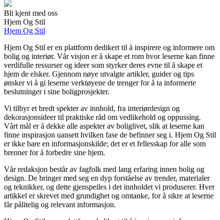
Bli kjent med oss
Hjem Og Stil
Hjem Og Stil
Hjem Og Stil er en plattform dedikert til å inspirere og informere om
bolig og interiør. Vår visjon er å skape et rom hvor leserne kan finne
verdifulle ressurser og ideer som styrker deres evne til å skape et
hjem de elsker. Gjennom nøye utvalgte artikler, guider og tips
ønsker vi å gi leserne verktøyene de trenger for å ta informerte
beslutninger i sine boligprosjekter.
Vi tilbyr et bredt spekter av innhold, fra interiørdesign og
dekorasjonsideer til praktiske råd om vedlikehold og oppussing.
Vårt mål er å dekke alle aspekter av boliglivet, slik at leserne kan
finne inspirasjon uansett hvilken fase de befinner seg i. Hjem Og Stil
er ikke bare en informasjonskilde; det er et fellesskap for alle som
brenner for å forbedre sine hjem.
Vår redaksjon består av fagfolk med lang erfaring innen bolig og
design. De bringer med seg en dyp forståelse av trender, materialer
og teknikker, og dette gjenspeiles i det innholdet vi produserer. Hver
artikkel er skrevet med grundighet og omtanke, for å sikre at leserne
får pålitelig og relevant informasjon.