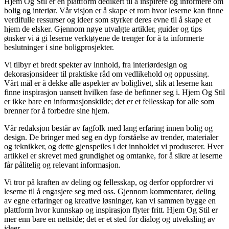
Hjem Og Stil er en plattform dedikert til å inspirere og informere om
bolig og interiør. Vår visjon er å skape et rom hvor leserne kan finne
verdifulle ressurser og ideer som styrker deres evne til å skape et
hjem de elsker. Gjennom nøye utvalgte artikler, guider og tips
ønsker vi å gi leserne verktøyene de trenger for å ta informerte
beslutninger i sine boligprosjekter.
Vi tilbyr et bredt spekter av innhold, fra interiørdesign og
dekorasjonsideer til praktiske råd om vedlikehold og oppussing.
Vårt mål er å dekke alle aspekter av boliglivet, slik at leserne kan
finne inspirasjon uansett hvilken fase de befinner seg i. Hjem Og Stil
er ikke bare en informasjonskilde; det er et fellesskap for alle som
brenner for å forbedre sine hjem.
Vår redaksjon består av fagfolk med lang erfaring innen bolig og
design. De bringer med seg en dyp forståelse av trender, materialer
og teknikker, og dette gjenspeiles i det innholdet vi produserer. Hver
artikkel er skrevet med grundighet og omtanke, for å sikre at leserne
får pålitelig og relevant informasjon.
Vi tror på kraften av deling og fellesskap, og derfor oppfordrer vi
leserne til å engasjere seg med oss. Gjennom kommentarer, deling
av egne erfaringer og kreative løsninger, kan vi sammen bygge en
plattform hvor kunnskap og inspirasjon flyter fritt. Hjem Og Stil er
mer enn bare en nettside; det er et sted for dialog og utveksling av
ideer.