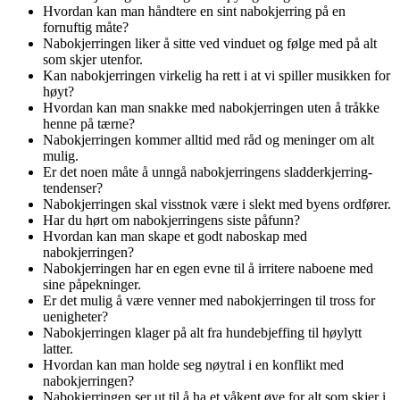
Hvordan kan man håndtere en sint nabokjerring på en
fornuftig måte?
Nabokjerringen liker å sitte ved vinduet og følge med på alt
som skjer utenfor.
Kan nabokjerringen virkelig ha rett i at vi spiller musikken for
høyt?
Hvordan kan man snakke med nabokjerringen uten å tråkke
henne på tærne?
Nabokjerringen kommer alltid med råd og meninger om alt
mulig.
Er det noen måte å unngå nabokjerringens sladderkjerring-
tendenser?
Nabokjerringen skal visstnok være i slekt med byens ordfører.
Har du hørt om nabokjerringens siste påfunn?
Hvordan kan man skape et godt naboskap med
nabokjerringen?
Nabokjerringen har en egen evne til å irritere naboene med
sine påpekninger.
Er det mulig å være venner med nabokjerringen til tross for
uenigheter?
Nabokjerringen klager på alt fra hundebjeffing til høylytt
latter.
Hvordan kan man holde seg nøytral i en konflikt med
nabokjerringen?
Nabokjerringen ser ut til å ha et våkent øye for alt som skjer i