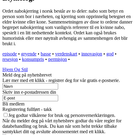
Ordet nabokjerring i norsk består av to deler: nabo som betyr en
person som bor i nærheten, og kjerring som opprinnelig betegnet en
eldre kvinne eller kone. Sammensetningen av disse to ordene danner
begrepet nabokjerring som vanligvis refererer til en kvinne nabo,
spesielt i en litt nedsettende kontekst. Ordet kan også brukes
humoristisk eller mer nøytralt avhengig av sammenhengen det blir
brukt i.
episode
•
gryende
•
basse
•
verdenskart
•
innovasjon
•
god
•
resesjon
•
konsumpris
•
permisjon
•
Hjem Og Stil
Meld deg på nyhetsbrevet
Lær mer med ett klikk - registrer deg for vår gratis e-postserie.
Skriv inn e-postadressen din
Bli medlem
Registrering fullført - takk
Jeg godtar vilkårene for bruk og personvernerklæringen.
Når du melder deg på vårt nyhetsbrev godtar du våre regler for
databehandling og bruk. Du kan når som helst trekke tilbake
samtykket ditt og avslutte abonnementet med ett klikk.