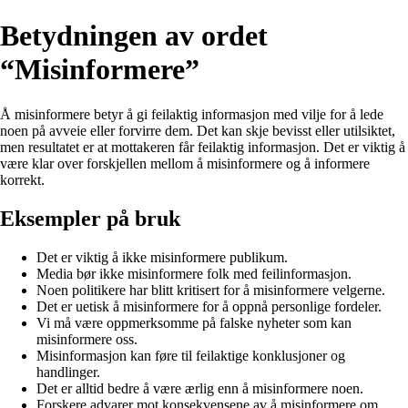
Betydningen av ordet
“Misinformere”
Å misinformere betyr å gi feilaktig informasjon med vilje for å lede
noen på avveie eller forvirre dem. Det kan skje bevisst eller utilsiktet,
men resultatet er at mottakeren får feilaktig informasjon. Det er viktig å
være klar over forskjellen mellom å misinformere og å informere
korrekt.
Eksempler på bruk
Det er viktig å ikke misinformere publikum.
Media bør ikke misinformere folk med feilinformasjon.
Noen politikere har blitt kritisert for å misinformere velgerne.
Det er uetisk å misinformere for å oppnå personlige fordeler.
Vi må være oppmerksomme på falske nyheter som kan
misinformere oss.
Misinformasjon kan føre til feilaktige konklusjoner og
handlinger.
Det er alltid bedre å være ærlig enn å misinformere noen.
Forskere advarer mot konsekvensene av å misinformere om