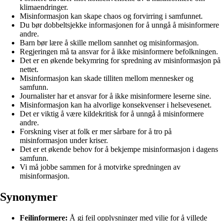
klimaendringer.
Misinformasjon kan skape chaos og forvirring i samfunnet.
Du bør dobbeltsjekke informasjonen for å unngå å misinformere
andre.
Barn bør lære å skille mellom sannhet og misinformasjon.
Regjeringen må ta ansvar for å ikke misinformere befolkningen.
Det er en økende bekymring for spredning av misinformasjon på
nettet.
Misinformasjon kan skade tilliten mellom mennesker og
samfunn.
Journalister har et ansvar for å ikke misinformere leserne sine.
Misinformasjon kan ha alvorlige konsekvenser i helsevesenet.
Det er viktig å være kildekritisk for å unngå å misinformere
andre.
Forskning viser at folk er mer sårbare for å tro på
misinformasjon under kriser.
Det er et økende behov for å bekjempe misinformasjon i dagens
samfunn.
Vi må jobbe sammen for å motvirke spredningen av
misinformasjon.
Synonymer
Feilinformere:
Å gi feil opplysninger med vilje for å villede