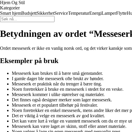
Hjem Og Stil
Kategorier
Smart hjem
Budsjett
Sikkerhet
Service
Temperatur
Energi
Lamper
Flytte
Hu
Betydningen av ordet “Messeser
Ordet messeserk er ikke en vanlig norsk ord, og det virker kanskje som 
Eksempler på bruk
Messeserk kan brukes til å bære små gjenstander.
I gamle dager ble messeserk ofte brukt av bønder.
Messeserk er praktisk når du trenger å bære ting.
Noen foretrekker å bruke en messeserk i stedet for en veske.
Messeserk kommer i ulike størrelser og materialer.
Det finnes også designer merker som lager messeserk.
Messeserk er et populært tilbehør på festivaler.
Noen foretrekker en enkel messeserk, mens andre liker det mer p
Det er viktig å velge en messeserk av god kvalitet.
Det kan være lurt å velge en vanntett messeserk om du er mye ut
Messeserk kan være laget av skinn, stoff eller annet materiale.
Noen velger å lage sin egen messeserk med personlig preg.