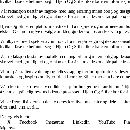
hvilken fase de befinner seg i. Hjem Og Stil er ikke bare en informasjons
Vår redaksjon består av fagfolk med lang erfaring innen bolig og design.
skrevet med grundighet og omtanke, for å sikre at leserne får pålitelig 
Hjem Og Stil er en plattform dedikert til å inspirere og informere om bol
elsker. Gjennom nøye utvalgte artikler, guider og tips ønsker vi å gi les
Vi tilbyr et bredt spekter av innhold, fra interiørdesign og dekorasjonsi
hvilken fase de befinner seg i. Hjem Og Stil er ikke bare en informasjons
Vår redaksjon består av fagfolk med lang erfaring innen bolig og design.
skrevet med grundighet og omtanke, for å sikre at leserne får pålitelig 
Vi tror på kraften av deling og fellesskap, og derfor oppfordrer vi le
kunnskap og inspirasjon flyter fritt. Hjem Og Stil er mer enn bare en nett
Vår eksistens er drevet av en lidenskap for boliger og et ønske om å hje
å være en pålitelig ressurs i denne prosessen. Hjem Og Stil er her for å v
Vi ser frem til å være en del av deres kreative prosjekter og dele inspir
drømmehjemmet ditt.
Del og vis hjerte
X
Facebook
Instagram
LinkedIn
YouTube
Pin
Møt oss