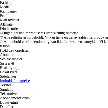
Få hjelp
Media
Kampanjer
Profil
Mail nyheter
Affiliate
Din historie
© Ingen del kan reproduseres uten skriftlig tillatelse.
© Alle rettigheter forbeholdt. Vi kan tjene en del av salget fra produkt
© Alt innhold er vår eiendom og kan ikke brukes uten samtykke. Vi kan mo
Klubb
Hold deg oppdatert
Abonner
Sosiale medier
Siste nytt
Brukergruppe
Lokal krets
Sidelenker
Innholdsfortegnelse
Tekster
Samling
Tekstunivers
Abonnementsstrøm
Lovgivning
Datafiler