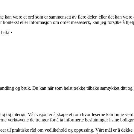
kan være et ord som er sammensatt av flere deler, eller det kan være et s
 kontekst eller informasjon om ordet messeserk, kan jeg forsøke å hje
•
baki
•
andling og bruk. Du kan når som helst trekke tilbake samtykket ditt og
ig og interiør. Vår visjon er å skape et rom hvor leserne kan finne verdi
erne verktøyene de trenger for å ta informerte beslutninger i sine boligpr
deer til praktiske råd om vedlikehold og oppussing. Vårt mål er å dekke al