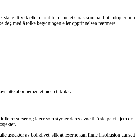
languttrykk eller et ord fra et annet språk som har blitt adoptert inn i
lpe deg med å tolke betydningen eller opprinnelsen nærmere.
 avslutte abonnementet med ett klikk.
fulle ressurser og ideer som styrker deres evne til å skape et hjem de
osjekter.
le aspekter av boliglivet, slik at leserne kan finne inspirasjon uansett