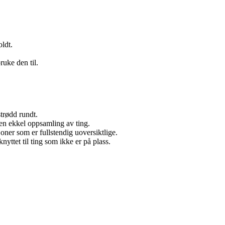
ldt.
ruke den til.
strødd rundt.
 en ekkel oppsamling av ting.
oner som er fullstendig uoversiktlige.
nyttet til ting som ikke er på plass.