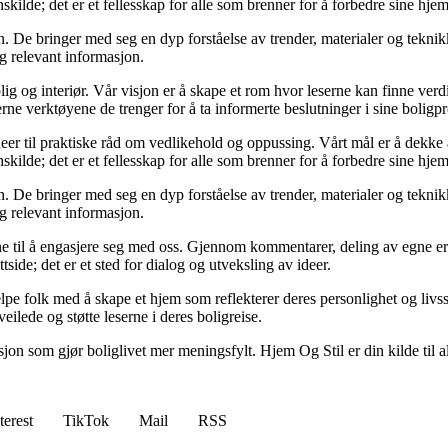
kilde; det er et fellesskap for alle som brenner for å forbedre sine hjem
 De bringer med seg en dyp forståelse av trender, materialer og teknikke
og relevant informasjon.
ig og interiør. Vår visjon er å skape et rom hvor leserne kan finne verdi
erne verktøyene de trenger for å ta informerte beslutninger i sine boligpr
deer til praktiske råd om vedlikehold og oppussing. Vårt mål er å dekke al
kilde; det er et fellesskap for alle som brenner for å forbedre sine hjem
 De bringer med seg en dyp forståelse av trender, materialer og teknikke
og relevant informasjon.
serne til å engasjere seg med oss. Gjennom kommentarer, deling av egne 
side; det er et sted for dialog og utveksling av ideer.
lpe folk med å skape et hjem som reflekterer deres personlighet og livsst
eilede og støtte leserne i deres boligreise.
asjon som gjør boliglivet mer meningsfylt. Hjem Og Stil er din kilde til a
terest
TikTok
Mail
RSS