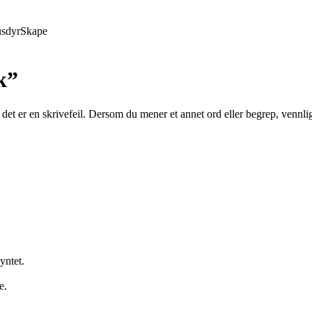
sdyr
Skape
k”
det er en skrivefeil. Dersom du mener et annet ord eller begrep, vennli
yntet.
e.