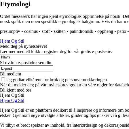
Etymologi
Ordet messeserk har ingen kjent etymologisk opprinnelse på norsk. Dette 
norsk språk uten noen spesifikk etymologisk bakgrunn. Hvis du har mer
presumptiv
•
cosinus
•
stoff
•
skitten
•
palindromisk
•
oppheng
•
patio
Hjem Og Stil
Meld deg på nyhetsbrevet
Lær mer med ett klikk - registrer deg for vår gratis e-postserie.
Skriv inn e-postadressen din
Bli medlem
Jeg godtar vilkårene for bruk og personvernerklæringen.
Når du melder deg på vårt nyhetsbrev godtar du våre regler for databeh
Bli kjent med oss
Hjem Og Stil
Hjem Og Stil
Hjem Og Stil er en plattform dedikert til å inspirere og informere om bol
elsker. Gjennom nøye utvalgte artikler, guider og tips ønsker vi å gi les
Vi tilbyr et bredt spekter av innhold, fra interiørdesign og dekorasjonsi