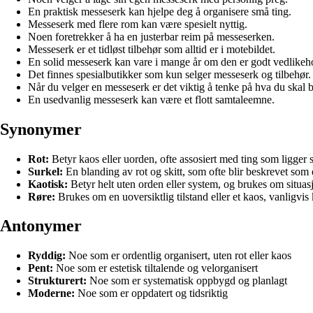
En praktisk messeserk kan hjelpe deg å organisere små ting.
Messeserk med flere rom kan være spesielt nyttig.
Noen foretrekker å ha en justerbar reim på messeserken.
Messeserk er et tidløst tilbehør som alltid er i motebildet.
En solid messeserk kan vare i mange år om den er godt vedlikeho
Det finnes spesialbutikker som kun selger messeserk og tilbehør.
Når du velger en messeserk er det viktig å tenke på hva du skal b
En usedvanlig messeserk kan være et flott samtaleemne.
Synonymer
Rot:
Betyr kaos eller uorden, ofte assosiert med ting som ligger 
Surkel:
En blanding av rot og skitt, som ofte blir beskrevet som
Kaotisk:
Betyr helt uten orden eller system, og brukes om situasj
Røre:
Brukes om en uoversiktlig tilstand eller et kaos, vanligvis k
Antonymer
Ryddig:
Noe som er ordentlig organisert, uten rot eller kaos
Pent:
Noe som er estetisk tiltalende og velorganisert
Strukturert:
Noe som er systematisk oppbygd og planlagt
Moderne:
Noe som er oppdatert og tidsriktig