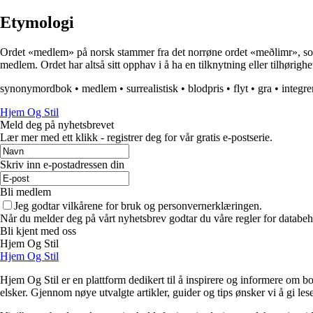
Etymologi
Ordet «medlem» på norsk stammer fra det norrøne ordet «meðlimr», som be
medlem. Ordet har altså sitt opphav i å ha en tilknytning eller tilhørighet
synonymordbok
•
medlem
•
surrealistisk
•
blodpris
•
flyt
•
gra
•
integre
Hjem Og Stil
Meld deg på nyhetsbrevet
Lær mer med ett klikk - registrer deg for vår gratis e-postserie.
Skriv inn e-postadressen din
Bli medlem
Jeg godtar vilkårene for bruk og personvernerklæringen.
Når du melder deg på vårt nyhetsbrev godtar du våre regler for databeh
Bli kjent med oss
Hjem Og Stil
Hjem Og Stil
Hjem Og Stil er en plattform dedikert til å inspirere og informere om bol
elsker. Gjennom nøye utvalgte artikler, guider og tips ønsker vi å gi les