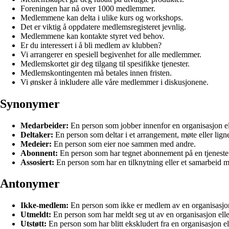
Foreningen har nå over 1000 medlemmer.
Medlemmene kan delta i ulike kurs og workshops.
Det er viktig å oppdatere medlemsregisteret jevnlig.
Medlemmene kan kontakte styret ved behov.
Er du interessert i å bli medlem av klubben?
Vi arrangerer en spesiell begivenhet for alle medlemmer.
Medlemskortet gir deg tilgang til spesifikke tjenester.
Medlemskontingenten må betales innen fristen.
Vi ønsker å inkludere alle våre medlemmer i diskusjonene.
Synonymer
Medarbeider:
En person som jobber innenfor en organisasjon ell
Deltaker:
En person som deltar i et arrangement, møte eller lign
Medeier:
En person som eier noe sammen med andre.
Abonnent:
En person som har tegnet abonnement på en tjeneste e
Assosiert:
En person som har en tilknytning eller et samarbeid m
Antonymer
Ikke-medlem:
En person som ikke er medlem av en organisasjon 
Utmeldt:
En person som har meldt seg ut av en organisasjon elle
Utstøtt:
En person som har blitt ekskludert fra en organisasjon el