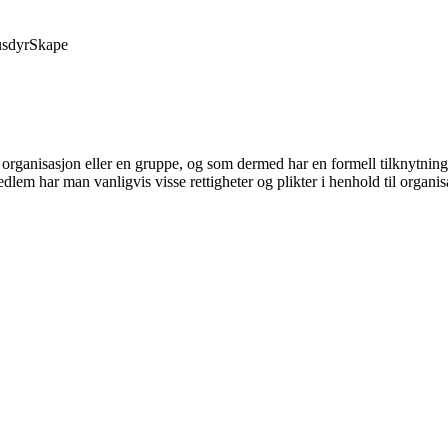
sdyr
Skape
en organisasjon eller en gruppe, og som dermed har en formell tilknytnin
medlem har man vanligvis visse rettigheter og plikter i henhold til organi