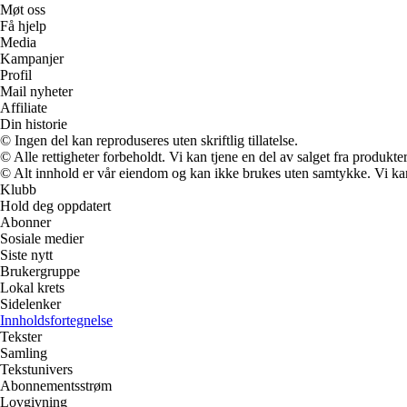
Møt oss
Få hjelp
Media
Kampanjer
Profil
Mail nyheter
Affiliate
Din historie
© Ingen del kan reproduseres uten skriftlig tillatelse.
© Alle rettigheter forbeholdt. Vi kan tjene en del av salget fra produkt
© Alt innhold er vår eiendom og kan ikke brukes uten samtykke. Vi kan mo
Klubb
Hold deg oppdatert
Abonner
Sosiale medier
Siste nytt
Brukergruppe
Lokal krets
Sidelenker
Innholdsfortegnelse
Tekster
Samling
Tekstunivers
Abonnementsstrøm
Lovgivning