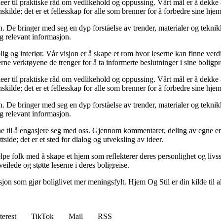
deer til praktiske råd om vedlikehold og oppussing. Vårt mål er å dekke al
kilde; det er et fellesskap for alle som brenner for å forbedre sine hjem
 De bringer med seg en dyp forståelse av trender, materialer og teknikke
og relevant informasjon.
ig og interiør. Vår visjon er å skape et rom hvor leserne kan finne verdi
erne verktøyene de trenger for å ta informerte beslutninger i sine boligpr
deer til praktiske råd om vedlikehold og oppussing. Vårt mål er å dekke al
kilde; det er et fellesskap for alle som brenner for å forbedre sine hjem
 De bringer med seg en dyp forståelse av trender, materialer og teknikke
og relevant informasjon.
serne til å engasjere seg med oss. Gjennom kommentarer, deling av egne 
side; det er et sted for dialog og utveksling av ideer.
lpe folk med å skape et hjem som reflekterer deres personlighet og livsst
eilede og støtte leserne i deres boligreise.
asjon som gjør boliglivet mer meningsfylt. Hjem Og Stil er din kilde til a
terest
TikTok
Mail
RSS