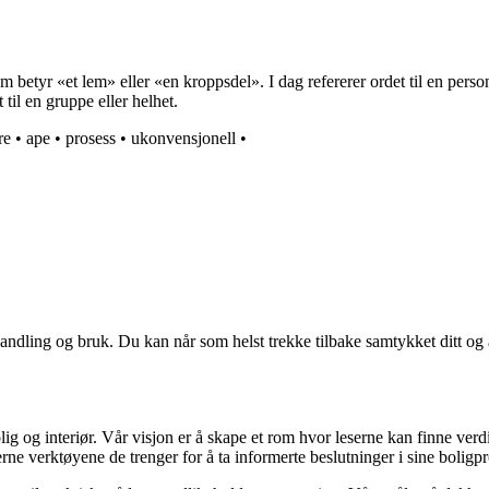
tyr «et lem» eller «en kroppsdel». I dag refererer ordet til en person 
 til en gruppe eller helhet.
re
•
ape
•
prosess
•
ukonvensjonell
•
andling og bruk. Du kan når som helst trekke tilbake samtykket ditt og
ig og interiør. Vår visjon er å skape et rom hvor leserne kan finne verdi
erne verktøyene de trenger for å ta informerte beslutninger i sine boligpr