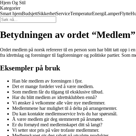
Hjem Og Stil
Kategorier
Smart hjem
Budsjett
Sikkerhet
Service
Temperatur
Energi
Lamper
Flytte
Hu
Betydningen av ordet “Medlem”
Ordet medlem på norsk refererer til en person som har blitt tatt opp i 
fra idrettslag og foreninger til fagforeninger og politiske partier. Som 
Eksempler på bruk
Han ble medlem av foreningen i fjor.
Det er mange fordeler ved å være medlem.
Som medlem får du tilgang til eksklusive tilbud.
Har du blitt medlem av idrettsklubben ennå?
Vi ønsker å velkomme alle våre nye medlemmer.
Medlemmene har mulighet til å delta på arrangementer.
Du kan kontakte medlemsservice hvis du har spørsmål.
Å være medlem gir deg stemmerett på årsmøtet.
Er du fornøyd med medlemskapet ditt så langt?
Vi setter stor pris på våre trofaste medlemmer.
Medlemskapet gir deg rabatt på utvalgte produkter.