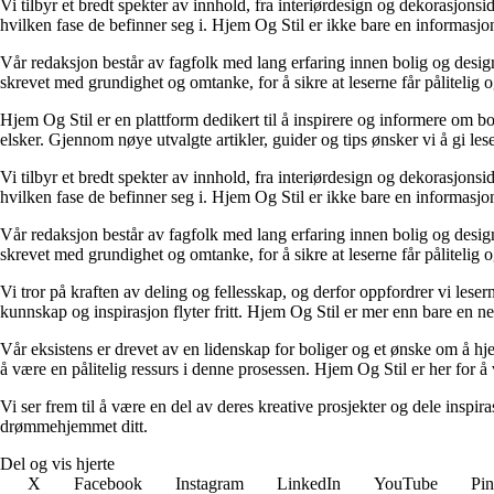
Vi tilbyr et bredt spekter av innhold, fra interiørdesign og dekorasjonsi
hvilken fase de befinner seg i. Hjem Og Stil er ikke bare en informasjons
Vår redaksjon består av fagfolk med lang erfaring innen bolig og design.
skrevet med grundighet og omtanke, for å sikre at leserne får pålitelig 
Hjem Og Stil er en plattform dedikert til å inspirere og informere om bol
elsker. Gjennom nøye utvalgte artikler, guider og tips ønsker vi å gi les
Vi tilbyr et bredt spekter av innhold, fra interiørdesign og dekorasjonsi
hvilken fase de befinner seg i. Hjem Og Stil er ikke bare en informasjons
Vår redaksjon består av fagfolk med lang erfaring innen bolig og design.
skrevet med grundighet og omtanke, for å sikre at leserne får pålitelig 
Vi tror på kraften av deling og fellesskap, og derfor oppfordrer vi le
kunnskap og inspirasjon flyter fritt. Hjem Og Stil er mer enn bare en nett
Vår eksistens er drevet av en lidenskap for boliger og et ønske om å hje
å være en pålitelig ressurs i denne prosessen. Hjem Og Stil er her for å v
Vi ser frem til å være en del av deres kreative prosjekter og dele inspir
drømmehjemmet ditt.
Del og vis hjerte
X
Facebook
Instagram
LinkedIn
YouTube
Pin