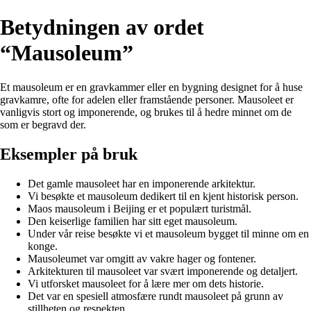
Betydningen av ordet
“Mausoleum”
Et mausoleum er en gravkammer eller en bygning designet for å huse
gravkamre, ofte for adelen eller framstående personer. Mausoleet er
vanligvis stort og imponerende, og brukes til å hedre minnet om de
som er begravd der.
Eksempler på bruk
Det gamle mausoleet har en imponerende arkitektur.
Vi besøkte et mausoleum dedikert til en kjent historisk person.
Maos mausoleum i Beijing er et populært turistmål.
Den keiserlige familien har sitt eget mausoleum.
Under vår reise besøkte vi et mausoleum bygget til minne om en
konge.
Mausoleumet var omgitt av vakre hager og fontener.
Arkitekturen til mausoleet var svært imponerende og detaljert.
Vi utforsket mausoleet for å lære mer om dets historie.
Det var en spesiell atmosfære rundt mausoleet på grunn av
stillheten og respekten.