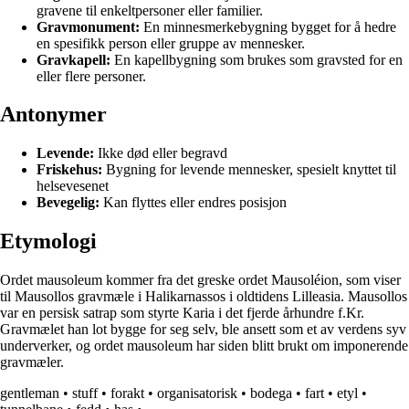
gravene til enkeltpersoner eller familier.
Gravmonument:
En minnesmerkebygning bygget for å hedre
en spesifikk person eller gruppe av mennesker.
Gravkapell:
En kapellbygning som brukes som gravsted for en
eller flere personer.
Antonymer
Levende:
Ikke død eller begravd
Friskehus:
Bygning for levende mennesker, spesielt knyttet til
helsevesenet
Bevegelig:
Kan flyttes eller endres posisjon
Etymologi
Ordet mausoleum kommer fra det greske ordet Mausoléion, som viser
til Mausollos gravmæle i Halikarnassos i oldtidens Lilleasia. Mausollos
var en persisk satrap som styrte Karia i det fjerde århundre f.Kr.
Gravmælet han lot bygge for seg selv, ble ansett som et av verdens syv
underverker, og ordet mausoleum har siden blitt brukt om imponerende
gravmæler.
gentleman
•
stuff
•
forakt
•
organisatorisk
•
bodega
•
fart
•
etyl
•