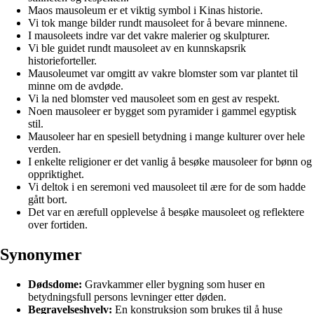
Maos mausoleum er et viktig symbol i Kinas historie.
Vi tok mange bilder rundt mausoleet for å bevare minnene.
I mausoleets indre var det vakre malerier og skulpturer.
Vi ble guidet rundt mausoleet av en kunnskapsrik
historieforteller.
Mausoleumet var omgitt av vakre blomster som var plantet til
minne om de avdøde.
Vi la ned blomster ved mausoleet som en gest av respekt.
Noen mausoleer er bygget som pyramider i gammel egyptisk
stil.
Mausoleer har en spesiell betydning i mange kulturer over hele
verden.
I enkelte religioner er det vanlig å besøke mausoleer for bønn og
oppriktighet.
Vi deltok i en seremoni ved mausoleet til ære for de som hadde
gått bort.
Det var en ærefull opplevelse å besøke mausoleet og reflektere
over fortiden.
Synonymer
Dødsdome:
Gravkammer eller bygning som huser en
betydningsfull persons levninger etter døden.
Begravelseshvelv:
En konstruksjon som brukes til å huse