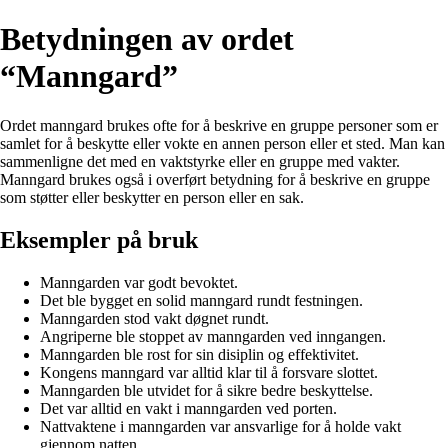
Betydningen av ordet
“Manngard”
Ordet manngard brukes ofte for å beskrive en gruppe personer som er
samlet for å beskytte eller vokte en annen person eller et sted. Man kan
sammenligne det med en vaktstyrke eller en gruppe med vakter.
Manngard brukes også i overført betydning for å beskrive en gruppe
som støtter eller beskytter en person eller en sak.
Eksempler på bruk
Manngarden var godt bevoktet.
Det ble bygget en solid manngard rundt festningen.
Manngarden stod vakt døgnet rundt.
Angriperne ble stoppet av manngarden ved inngangen.
Manngarden ble rost for sin disiplin og effektivitet.
Kongens manngard var alltid klar til å forsvare slottet.
Manngarden ble utvidet for å sikre bedre beskyttelse.
Det var alltid en vakt i manngarden ved porten.
Nattvaktene i manngarden var ansvarlige for å holde vakt
gjennom natten.