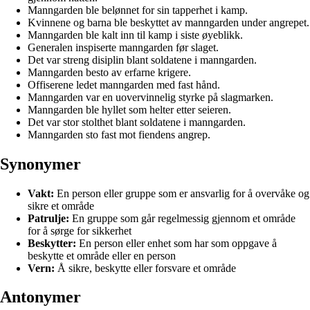
Manngarden ble belønnet for sin tapperhet i kamp.
Kvinnene og barna ble beskyttet av manngarden under angrepet.
Manngarden ble kalt inn til kamp i siste øyeblikk.
Generalen inspiserte manngarden før slaget.
Det var streng disiplin blant soldatene i manngarden.
Manngarden besto av erfarne krigere.
Offiserene ledet manngarden med fast hånd.
Manngarden var en uovervinnelig styrke på slagmarken.
Manngarden ble hyllet som helter etter seieren.
Det var stor stolthet blant soldatene i manngarden.
Manngarden sto fast mot fiendens angrep.
Synonymer
Vakt:
En person eller gruppe som er ansvarlig for å overvåke og
sikre et område
Patrulje:
En gruppe som går regelmessig gjennom et område
for å sørge for sikkerhet
Beskytter:
En person eller enhet som har som oppgave å
beskytte et område eller en person
Vern:
Å sikre, beskytte eller forsvare et område
Antonymer