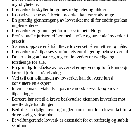
myndighetene.
Lovverket beskytter borgernes rettigheter og plikter.
Konsekvensene av å bryte lovverket kan være alvorlige.
En grundig gjennomgang av lovverket må til før endringer kan
implementeres.
Lovverket er grunnlaget for rettssystemet i Norge.
Profesjonelle jurister jobber med å tolke og anvende lovverket i
praksis.
Statens oppgave er å håndheve lovverket på en rettferdig måte.
Lovverket må tilpasses samfunnets endringer og behov over tid.
Det er viktig at lover og regler i lovverket er tydelige og
forståelige for alle.
En grundig forståelse av lovverket er nødvendig for å kunne gi
korrekt juridisk rådgivning.
Ved tvil om tolkningen av lovverket kan det være lurt å
konsultere en ekspert.
Internasjonale avtaler kan påvirke norsk lovverk og kreve
tilpasninger.
Borgere har rett til å kreve beskyttelse gjennom lovverket mot
urettferdige handlinger.
Bedrifter må følge lover og regler som er nedfelt i lovverket for å
drive lovlig virksomhet.
Et velfungerende lovverk er essensielt for et rettferdig og stabilt
samfunn.