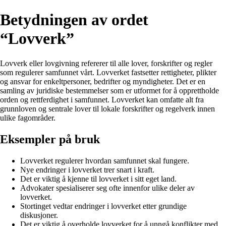
Betydningen av ordet
“Lovverk”
Lovverk eller lovgivning refererer til alle lover, forskrifter og regler
som regulerer samfunnet vårt. Lovverket fastsetter rettigheter, plikter
og ansvar for enkeltpersoner, bedrifter og myndigheter. Det er en
samling av juridiske bestemmelser som er utformet for å opprettholde
orden og rettferdighet i samfunnet. Lovverket kan omfatte alt fra
grunnloven og sentrale lover til lokale forskrifter og regelverk innen
ulike fagområder.
Eksempler på bruk
Lovverket regulerer hvordan samfunnet skal fungere.
Nye endringer i lovverket trer snart i kraft.
Det er viktig å kjenne til lovverket i sitt eget land.
Advokater spesialiserer seg ofte innenfor ulike deler av
lovverket.
Stortinget vedtar endringer i lovverket etter grundige
diskusjoner.
Det er viktig å overholde lovverket for å unngå konflikter med