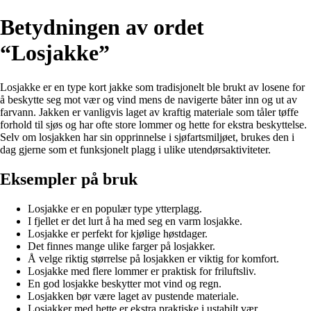
Betydningen av ordet
“Losjakke”
Losjakke er en type kort jakke som tradisjonelt ble brukt av losene for
å beskytte seg mot vær og vind mens de navigerte båter inn og ut av
farvann. Jakken er vanligvis laget av kraftig materiale som tåler tøffe
forhold til sjøs og har ofte store lommer og hette for ekstra beskyttelse.
Selv om losjakken har sin opprinnelse i sjøfartsmiljøet, brukes den i
dag gjerne som et funksjonelt plagg i ulike utendørsaktiviteter.
Eksempler på bruk
Losjakke er en populær type ytterplagg.
I fjellet er det lurt å ha med seg en varm losjakke.
Losjakke er perfekt for kjølige høstdager.
Det finnes mange ulike farger på losjakker.
Å velge riktig størrelse på losjakken er viktig for komfort.
Losjakke med flere lommer er praktisk for friluftsliv.
En god losjakke beskytter mot vind og regn.
Losjakken bør være laget av pustende materiale.
Losjakker med hette er ekstra praktiske i ustabilt vær.