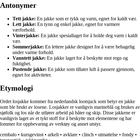
Antonymer
Tett jakke:
En jakke som er tykk og varm, egnet for kaldt vær.
Lett jakke:
En tynn og enkel jakke, egnet for varmere
værforhold.
Vinterjakke:
En jakke spesiallaget for å holde deg varm i kaldt
vær.
Sommerjakke:
En lettere jakke designet for å være behagelig
under varme forhold.
Vanntett jakke:
En jakke laget for å beskytte mot regn og
fuktighet.
Pustende jakke:
En jakke som tillater luft å passere gjennom,
egnet for aktiviteter.
Etymologi
Ordet losjakke kommer fra nederlandsk lootsjack som betyr en jakke
som ble brukt av losene. Losjakker er vanligvis marineblå og brukes av
sjøfolk og los når de utfører arbeid på båter og skip. Disse jakkene er
vanligvis laget av et tykt stoff for å beskytte mot elementene og har
lommer for oppbevaring av verktøy og annet utstyr.
cembalo
•
kursgevinst
•
arkeli
•
avklare
•
clinch
•
utmattelse
•
fondy
•