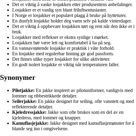
Det er viktig å vaske losjakken etter produsentens anbefalinger.
Losjakker er et vanlig syn blant friluftsentusiaster.
I Norge er losjakker et populært plagg å bruke på hytteturer.
En dunfylt losjakke holder deg varm selv på kalde vinterdager.
Det er viktig å oppbevare losjakken tørt og rent når den ikke er i
bruk.
Losjakker med reflekser er ekstra synlige i mørket.
Losjakken bør være lett og komfortabel å ha på seg.
En vannavstøtende losjakke er praktisk i våte forhold.
En losjakke med regulerbar linning gir god passform.
Det finnes ulike typer losjakker for ulike aktiviteter.
En godt isolert losjakke er viktig når temperaturen faller.
Synonymer
Pilotjakke:
En jakke inspirert av pilotuniformer, vanligvis med
lommer og ribbestrikkede detaljer.
Seilerjakke:
En jakke designet for seiling, ofte vanntett og med
reflekterende detaljer.
Kjeledressjakke:
Jakke som ofte brukes som en del av en
kjeledress, med lommer og knapper.
Kamuflasjejakke:
Jakke designet med kamuflasjemønster for å
blande seg inn i omgivelsene.