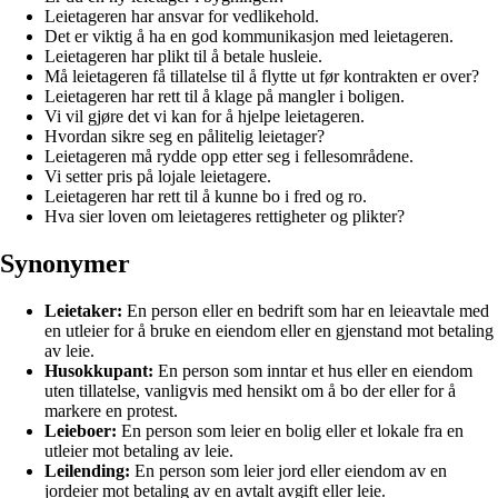
Leietageren har ansvar for vedlikehold.
Det er viktig å ha en god kommunikasjon med leietageren.
Leietageren har plikt til å betale husleie.
Må leietageren få tillatelse til å flytte ut før kontrakten er over?
Leietageren har rett til å klage på mangler i boligen.
Vi vil gjøre det vi kan for å hjelpe leietageren.
Hvordan sikre seg en pålitelig leietager?
Leietageren må rydde opp etter seg i fellesområdene.
Vi setter pris på lojale leietagere.
Leietageren har rett til å kunne bo i fred og ro.
Hva sier loven om leietageres rettigheter og plikter?
Synonymer
Leietaker:
En person eller en bedrift som har en leieavtale med
en utleier for å bruke en eiendom eller en gjenstand mot betaling
av leie.
Husokkupant:
En person som inntar et hus eller en eiendom
uten tillatelse, vanligvis med hensikt om å bo der eller for å
markere en protest.
Leieboer:
En person som leier en bolig eller et lokale fra en
utleier mot betaling av leie.
Leilending:
En person som leier jord eller eiendom av en
jordeier mot betaling av en avtalt avgift eller leie.