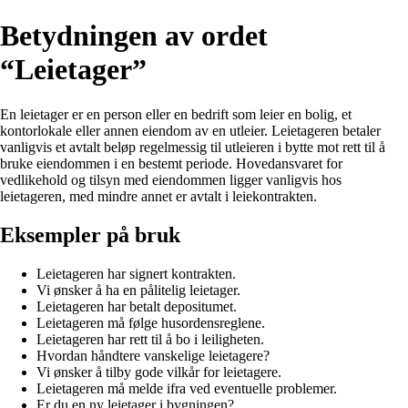
Betydningen av ordet
“Leietager”
En leietager er en person eller en bedrift som leier en bolig, et
kontorlokale eller annen eiendom av en utleier. Leietageren betaler
vanligvis et avtalt beløp regelmessig til utleieren i bytte mot rett til å
bruke eiendommen i en bestemt periode. Hovedansvaret for
vedlikehold og tilsyn med eiendommen ligger vanligvis hos
leietageren, med mindre annet er avtalt i leiekontrakten.
Eksempler på bruk
Leietageren har signert kontrakten.
Vi ønsker å ha en pålitelig leietager.
Leietageren har betalt depositumet.
Leietageren må følge husordensreglene.
Leietageren har rett til å bo i leiligheten.
Hvordan håndtere vanskelige leietagere?
Vi ønsker å tilby gode vilkår for leietagere.
Leietageren må melde ifra ved eventuelle problemer.
Er du en ny leietager i bygningen?