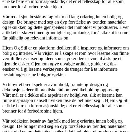
er ikke bare en informasjonskilde; det er et fellesskap for alle som
brenner for å forbedre sine hjem.
Vår redaksjon består av fagfolk med lang erfaring innen bolig og
design. De bringer med seg en dyp forståelse av trender, materialer
og teknikker, og dette gjenspeiles i det innholdet vi produserer. Hver
artikkel er skrevet med grundighet og omtanke, for å sikre at leserne
får pålitelig og relevant informasjon.
Hjem Og Stil er en plattform dedikert til å inspirere og informere om
bolig og interiør. Vår visjon er å skape et rom hvor leserne kan finne
verdifulle ressurser og ideer som styrker deres evne til å skape et
hjem de elsker. Gjennom nøye utvalgte artikler, guider og tips
ønsker vi å gi leserne verktøyene de trenger for å ta informerte
beslutninger i sine boligprosjekter.
Vi tilbyr et bredt spekter av innhold, fra interiørdesign og
dekorasjonsideer til praktiske råd om vedlikehold og oppussing.
Vårt mål er å dekke alle aspekter av boliglivet, slik at leserne kan
finne inspirasjon uansett hvilken fase de befinner seg i. Hjem Og Stil
er ikke bare en informasjonskilde; det er et fellesskap for alle som
brenner for å forbedre sine hjem.
Vår redaksjon består av fagfolk med lang erfaring innen bolig og
design. De bringer med seg en dyp forståelse av trender, materialer
og teknikker, og dette gjenspeiles i det innholdet vi produserer. Hver