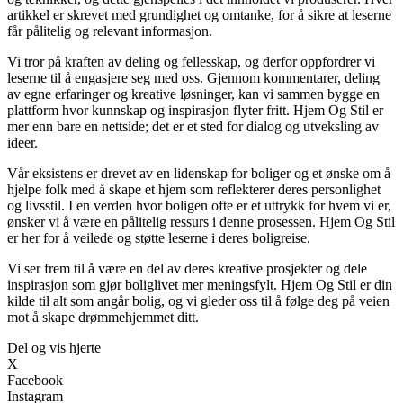
artikkel er skrevet med grundighet og omtanke, for å sikre at leserne
får pålitelig og relevant informasjon.
Vi tror på kraften av deling og fellesskap, og derfor oppfordrer vi
leserne til å engasjere seg med oss. Gjennom kommentarer, deling
av egne erfaringer og kreative løsninger, kan vi sammen bygge en
plattform hvor kunnskap og inspirasjon flyter fritt. Hjem Og Stil er
mer enn bare en nettside; det er et sted for dialog og utveksling av
ideer.
Vår eksistens er drevet av en lidenskap for boliger og et ønske om å
hjelpe folk med å skape et hjem som reflekterer deres personlighet
og livsstil. I en verden hvor boligen ofte er et uttrykk for hvem vi er,
ønsker vi å være en pålitelig ressurs i denne prosessen. Hjem Og Stil
er her for å veilede og støtte leserne i deres boligreise.
Vi ser frem til å være en del av deres kreative prosjekter og dele
inspirasjon som gjør boliglivet mer meningsfylt. Hjem Og Stil er din
kilde til alt som angår bolig, og vi gleder oss til å følge deg på veien
mot å skape drømmehjemmet ditt.
Del og vis hjerte
X
Facebook
Instagram