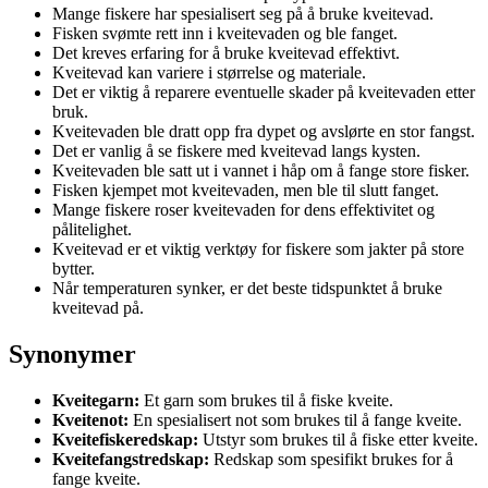
Mange fiskere har spesialisert seg på å bruke kveitevad.
Fisken svømte rett inn i kveitevaden og ble fanget.
Det kreves erfaring for å bruke kveitevad effektivt.
Kveitevad kan variere i størrelse og materiale.
Det er viktig å reparere eventuelle skader på kveitevaden etter
bruk.
Kveitevaden ble dratt opp fra dypet og avslørte en stor fangst.
Det er vanlig å se fiskere med kveitevad langs kysten.
Kveitevaden ble satt ut i vannet i håp om å fange store fisker.
Fisken kjempet mot kveitevaden, men ble til slutt fanget.
Mange fiskere roser kveitevaden for dens effektivitet og
pålitelighet.
Kveitevad er et viktig verktøy for fiskere som jakter på store
bytter.
Når temperaturen synker, er det beste tidspunktet å bruke
kveitevad på.
Synonymer
Kveitegarn:
Et garn som brukes til å fiske kveite.
Kveitenot:
En spesialisert not som brukes til å fange kveite.
Kveitefiskeredskap:
Utstyr som brukes til å fiske etter kveite.
Kveitefangstredskap:
Redskap som spesifikt brukes for å
fange kveite.