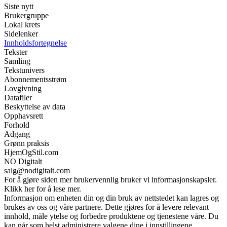
Siste nytt
Brukergruppe
Lokal krets
Sidelenker
Innholdsfortegnelse
Tekster
Samling
Tekstunivers
Abonnementsstrøm
Lovgivning
Datafiler
Beskyttelse av data
Opphavsrett
Forhold
Adgang
Grønn praksis
HjemOgStil.com
NO Digitalt
salg@nodigitalt.com
For å gjøre siden mer brukervennlig bruker vi informasjonskapsler.
Klikk her for å lese mer.
Informasjon om enheten din og din bruk av nettstedet kan lagres og
brukes av oss og våre partnere. Dette gjøres for å levere relevant
innhold, måle ytelse og forbedre produktene og tjenestene våre. Du
kan når som helst administrere valgene dine i innstillingene