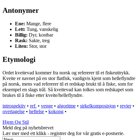
Antonymer
Ene:
Mange, flere
Lett:
Tung, vanskelig
Billig:
Dyr, kostbar
Rask:
Sakte, treg
Liten:
Stor, stor
Etymologi
Ordet kveitevad kommer fra norsk og refererer til et fiskeuttrykk.
Kveite er navnet på en stor flatfisk, vanligvis kjent som helleflyndre
på norsk, mens vad refererer til et redskap brukt til å fiske, som for
eksempel en slags trål. Så kveitevad kan tolkes som redskapet som
brukes til å fiske etter kveite/helleflyndre.
introspektiv
•
ref.
•
venge
•
algoritme
•
sirkelkomposisjon
•
revier
•
overtagelse
•
heftelse
•
kokong
•
Hjem Og Stil
Meld deg på nyhetsbrevet
Lær mer med ett klikk - registrer deg for vår gratis e-postserie.