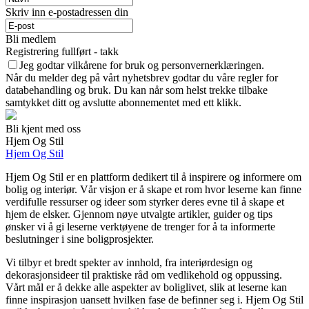
Skriv inn e-postadressen din
Bli medlem
Registrering fullført - takk
Jeg godtar vilkårene for bruk og personvernerklæringen.
Når du melder deg på vårt nyhetsbrev godtar du våre regler for
databehandling og bruk. Du kan når som helst trekke tilbake
samtykket ditt og avslutte abonnementet med ett klikk.
Bli kjent med oss
Hjem Og Stil
Hjem Og Stil
Hjem Og Stil er en plattform dedikert til å inspirere og informere om
bolig og interiør. Vår visjon er å skape et rom hvor leserne kan finne
verdifulle ressurser og ideer som styrker deres evne til å skape et
hjem de elsker. Gjennom nøye utvalgte artikler, guider og tips
ønsker vi å gi leserne verktøyene de trenger for å ta informerte
beslutninger i sine boligprosjekter.
Vi tilbyr et bredt spekter av innhold, fra interiørdesign og
dekorasjonsideer til praktiske råd om vedlikehold og oppussing.
Vårt mål er å dekke alle aspekter av boliglivet, slik at leserne kan
finne inspirasjon uansett hvilken fase de befinner seg i. Hjem Og Stil