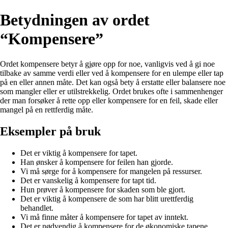
Betydningen av ordet
“Kompensere”
Ordet kompensere betyr å gjøre opp for noe, vanligvis ved å gi noe
tilbake av samme verdi eller ved å kompensere for en ulempe eller tap
på en eller annen måte. Det kan også bety å erstatte eller balansere noe
som mangler eller er utilstrekkelig. Ordet brukes ofte i sammenhenger
der man forsøker å rette opp eller kompensere for en feil, skade eller
mangel på en rettferdig måte.
Eksempler på bruk
Det er viktig å kompensere for tapet.
Han ønsker å kompensere for feilen han gjorde.
Vi må sørge for å kompensere for mangelen på ressurser.
Det er vanskelig å kompensere for tapt tid.
Hun prøver å kompensere for skaden som ble gjort.
Det er viktig å kompensere de som har blitt urettferdig
behandlet.
Vi må finne måter å kompensere for tapet av inntekt.
Det er nødvendig å kompensere for de økonomiske tapene.