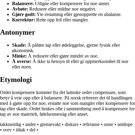
Balansere:
Utligne eller kompensere for noe annet.
Avbøte:
Redusere eller mildne noe negativt.
Gjøre godt:
Yte erstatning eller gjenopprette en ubalanse.
Korrektur:
Rette opp feil eller mangler.
Antonymer
Skade:
Å påføre tap eller ødeleggelse, gjerne fysisk eller
økonomisk.
Minke:
Å redusere eller gjøre mindre av noe.
Å overse:
Å ikke ta hensyn til eller gi oppmerksomhet til noe
eller noen.
Etymologi
Ordet kompensere kommer fra det latinske ordet compensare, som
betyr å veie opp eller å balansere. På norsk refererer det til handlingen
med å gjøre opp for noe, erstatte noe som mangler eller kompensere for
tap eller skade. Ordet brukes ofte i sammenheng med å kompensere for
tap av noe materielt, følelsesmessig eller annet.
takknemlig
•
andre
•
grensevakt
•
diskurs
•
referanse
•
unne
•
antilope
•
svev
•
tiltak
•
del
•