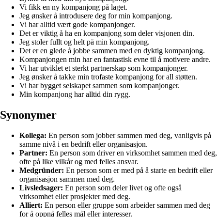
Vi fikk en ny kompanjong på laget.
Jeg ønsker å introdusere deg for min kompanjong.
Vi har alltid vært gode kompanjonger.
Det er viktig å ha en kompanjong som deler visjonen din.
Jeg stoler fullt og helt på min kompanjong.
Det er en glede å jobbe sammen med en dyktig kompanjong.
Kompanjongen min har en fantastisk evne til å motivere andre.
Vi har utviklet et sterkt partnerskap som kompanjonger.
Jeg ønsker å takke min trofaste kompanjong for all støtten.
Vi har bygget selskapet sammen som kompanjonger.
Min kompanjong har alltid din rygg.
Synonymer
Kollega:
En person som jobber sammen med deg, vanligvis på
samme nivå i en bedrift eller organisasjon.
Partner:
En person som driver en virksomhet sammen med deg,
ofte på like vilkår og med felles ansvar.
Medgründer:
En person som er med på å starte en bedrift eller
organisasjon sammen med deg.
Livsledsager:
En person som deler livet og ofte også
virksomhet eller prosjekter med deg.
Alliert:
En person eller gruppe som arbeider sammen med deg
for å oppnå felles mål eller interesser.