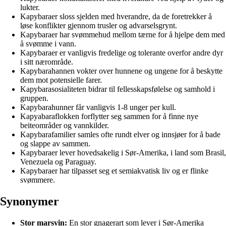
lukter.
Kapybaraer sloss sjelden med hverandre, da de foretrekker å
løse konflikter gjennom trusler og advarselsgrynt.
Kapybaraer har svømmehud mellom tærne for å hjelpe dem med
å svømme i vann.
Kapybaraer er vanligvis fredelige og tolerante overfor andre dyr
i sitt nærområde.
Kapybarahannen vokter over hunnene og ungene for å beskytte
dem mot potensielle farer.
Kapybarasosialiteten bidrar til fellesskapsfølelse og samhold i
gruppen.
Kapybarahunner får vanligvis 1-8 unger per kull.
Kapyabaraflokken forflytter seg sammen for å finne nye
beiteområder og vannkilder.
Kapybarafamilier samles ofte rundt elver og innsjøer for å bade
og slappe av sammen.
Kapybaraer lever hovedsakelig i Sør-Amerika, i land som Brasil,
Venezuela og Paraguay.
Kapybaraer har tilpasset seg et semiakvatisk liv og er flinke
svømmere.
Synonymer
Stor marsvin:
En stor gnagerart som lever i Sør-Amerika