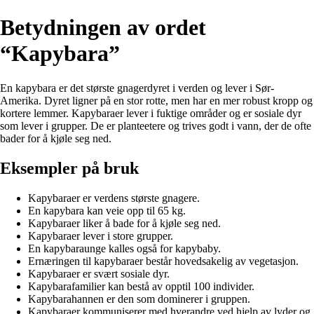
Betydningen av ordet
“Kapybara”
En kapybara er det største gnagerdyret i verden og lever i Sør-
Amerika. Dyret ligner på en stor rotte, men har en mer robust kropp og
kortere lemmer. Kapybaraer lever i fuktige områder og er sosiale dyr
som lever i grupper. De er planteetere og trives godt i vann, der de ofte
bader for å kjøle seg ned.
Eksempler på bruk
Kapybaraer er verdens største gnagere.
En kapybara kan veie opp til 65 kg.
Kapybaraer liker å bade for å kjøle seg ned.
Kapybaraer lever i store grupper.
En kapybaraunge kalles også for kapybaby.
Ernæringen til kapybaraer består hovedsakelig av vegetasjon.
Kapybaraer er svært sosiale dyr.
Kapybarafamilier kan bestå av opptil 100 individer.
Kapybarahannen er den som dominerer i gruppen.
Kapybaraer kommuniserer med hverandre ved hjelp av lyder og