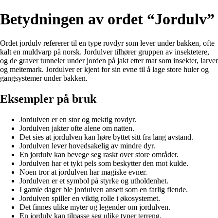
Betydningen av ordet “Jordulv”
Ordet jordulv refererer til en type rovdyr som lever under bakken, ofte
kalt en muldvarp på norsk. Jordulver tilhører gruppen av insektetere,
og de graver tunneler under jorden på jakt etter mat som insekter, larver
og meitemark. Jordulver er kjent for sin evne til å lage store huler og
gangsystemer under bakken.
Eksempler på bruk
Jordulven er en stor og mektig rovdyr.
Jordulven jakter ofte alene om natten.
Det sies at jordulven kan høre byttet sitt fra lang avstand.
Jordulven lever hovedsakelig av mindre dyr.
En jordulv kan bevege seg raskt over store områder.
Jordulven har et tykt pels som beskytter den mot kulde.
Noen tror at jordulven har magiske evner.
Jordulven er et symbol på styrke og utholdenhet.
I gamle dager ble jordulven ansett som en farlig fiende.
Jordulven spiller en viktig rolle i økosystemet.
Det finnes ulike myter og legender om jordulven.
En jordulv kan tilpasse seg ulike typer terreng.