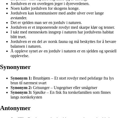
Jordulven er en overlegen jeger i dyreverdenen.
Noen kaller jordulven for skogens konge.
Jordulven kan kommunisere med andre ulver over lange
avstander.
Det er sjelden man ser en jordulv i naturen.
Jordulven er et imponerende rovdyr med skarpe klør og tenner.
I takt med menneskets inngrep i naturen har jordulvens habitat
blitt truet.
Jordulven er en del av norsk fauna og må beskyttes for å bevare
balansen i naturen.
Å oppleve synet av en jordulv i naturen er en sjelden og spesiell
opplevelse.
Synonymer
Synonym 1:
Brunbjørn – Et stort rovdyr med pelsfarge fra lys
brun til nærmest svart
Synonym 2:
Grisunger – Ungegriser eller smågriser
Synonym 3:
Sjøulke – En fisk fra torskefamilien som finnes
langs norskekysten
Antonymer