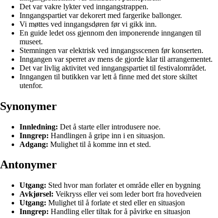
Det var vakre lykter ved inngangstrappen.
Inngangspartiet var dekorert med fargerike ballonger.
Vi møttes ved inngangsdøren før vi gikk inn.
En guide ledet oss gjennom den imponerende inngangen til
museet.
Stemningen var elektrisk ved inngangsscenen før konserten.
Inngangen var sperret av mens de gjorde klar til arrangementet.
Det var livlig aktivitet ved inngangspartiet til festivalområdet.
Inngangen til butikken var lett å finne med det store skiltet
utenfor.
Synonymer
Innledning:
Det å starte eller introdusere noe.
Inngrep:
Handlingen å gripe inn i en situasjon.
Adgang:
Mulighet til å komme inn et sted.
Antonymer
Utgang:
Sted hvor man forlater et område eller en bygning
Avkjørsel:
Veikryss eller vei som leder bort fra hovedveien
Utgang:
Mulighet til å forlate et sted eller en situasjon
Inngrep:
Handling eller tiltak for å påvirke en situasjon