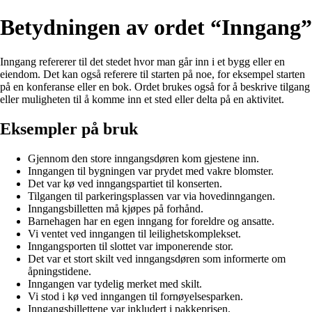
Betydningen av ordet “Inngang”
Inngang refererer til det stedet hvor man går inn i et bygg eller en
eiendom. Det kan også referere til starten på noe, for eksempel starten
på en konferanse eller en bok. Ordet brukes også for å beskrive tilgang
eller muligheten til å komme inn et sted eller delta på en aktivitet.
Eksempler på bruk
Gjennom den store inngangsdøren kom gjestene inn.
Inngangen til bygningen var prydet med vakre blomster.
Det var kø ved inngangspartiet til konserten.
Tilgangen til parkeringsplassen var via hovedinngangen.
Inngangsbilletten må kjøpes på forhånd.
Barnehagen har en egen inngang for foreldre og ansatte.
Vi ventet ved inngangen til leilighetskomplekset.
Inngangsporten til slottet var imponerende stor.
Det var et stort skilt ved inngangsdøren som informerte om
åpningstidene.
Inngangen var tydelig merket med skilt.
Vi stod i kø ved inngangen til fornøyelsesparken.
Inngangsbillettene var inkludert i pakkeprisen.